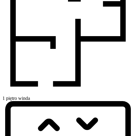
1
piętro
winda