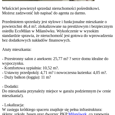
Właściciel powierzył sprzedaż nieruchomości pośrednikowi.
Możesz zadzwonić lub napisać do agenta za darmo.
Przedmiotem sprzedaży jest stylowe i funkcjonalne mieszkanie o
powierzchni 46,4 m?, zlokalizowane na prestiżowym i bezpiecznym
osiedlu EcoMilan w Milanówku. Wykończenie w wysokim
standardzie sprawia, że nieruchomość jest gotowa do wprowadzenia
bez dodatkowych nakładów finansowych.
Atuty mieszkania:
- Przestronny salon z aneksem: 25,77 m? ? serce domu idealne do
wypoczynku.
- Komfortowa sypialnia: 10,52 m?.
- Ustawny przedpokój: 4,71 m? i nowoczesna łazienka: 4,05 m?.
- Duży balkon (loggia): 11 m?
- Dodatki:
Do mieszkania przynależy miejsce w garażu podziemnym (w cenie
mieszkania!).
- Lokalizacja:
W zasięgu krótkiego spaceru znajduje się pełna infrastruktura:
sklepy, szkoły, basen oraz dworzec PKP
Milanówek
, co zapewnia