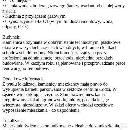
• C.O. miejskie.
• Ciepła woda z bojlera gazowego (tańszy wariant od ciepłej wody
z sieci).
• Kuchnia z przyłączem gazowym.
• Czynsz wynosi 1420 zł (w tym fundusz remontowy, woda,
odpady, C.O.).
Budynek:
Kamienica utrzymana w dobrym stanie technicznym, plastikowe
okna we wszystkich częściach wspólnych, w bramie i klatkach
schodowych domofony. Nieruchomość zarządzana przez
profesjonalną administrację, przechodzi niezbędne przeglądy
budowlane. W każdym roku są planowane i przeprowadzane prace
renowacyjno-remontowe.
Dodatkowe informacje:
Z tytułu lokalizacji kamienicy mieszkańcy mają prawo do
wykupienia karnetu parkowania w sektorze centrum Łodzi. W
sąsiedztwie parkingi strzeżone. Stan prawny mieszkania
uregulowany - lokal i grunt wyodrębniony, posiada księgę
wieczystą, niezadłużony. W skład oferty wchodzi częściowe
wyposażenie mieszkania - do uzgodnienia.
Lokalizacja:
Mieszkanie świetnie skomunikowane - idealne do zamieszkania, jak