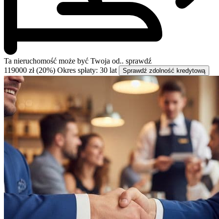
Ta nieruchomość może być
Twoja od..
sprawdź
119000 zł (20%)
Okres spłaty: 30 lat
Sprawdź zdolność kredytową