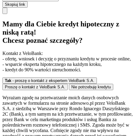
Skopiuj link
Mamy dla Ciebie kredyt hipoteczny z
niską ratą!
Chcesz poznać szczegóły?
Kontakt z VeloBank:
- ofertę, wniosek i decyzję o przyznaniu kredytu w procesie online,
- wsparcie eksperta hipotecznego na każdym kroku,
- kredyt do 90% wartości nieruchomości.
Tak
- proszę o kontakt z ekspertem VeloBank S.A.
Proszę o kontakt z VeloBank S.A.
Nie potrzebuję kredytu
Wyrażam zgodę na przetwarzanie moich danych osobowych
zawartych w formularzu na stronie adresowo.pl przez VeloBank
S.A. z siedzibą w Warszawie przy Rondo Ignacego Daszyńskiego
2C (Bank), a tym samym na ich przetwarzanie, w tym profilowanie,
przez Bank w celu marketingu produktów i usług Banku za
pośrednictwem rozmowy telefonicznej i SMS. Zgoda może być w
każdej chwili wycofana. Cofnięcie zgody nie ma wpływu na
zgodność z prawem przetwarzania danych przed jej wycofaniem.