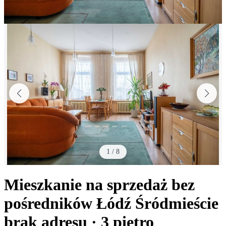
1
/
8
Mieszkanie na sprzedaż bez
pośredników
Łódź Śródmieście
brak adresu
· 3
piętro