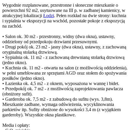
Wygodnie rozplanowane, przestronne i słoneczne mieszkanie o
powierzchni 92 m2, usytuowane na III p. w zadbanej kamienicy, w
atrakcyjnej lokalizacji
Łodzi
. Pełen rozkład na dwie strony: kuchnia
i sypialnia w ekspozycji na wschód, pozostałe pokoje z ekspozycją
na zachód.
• Salon ok. 30 m2 - przestronny, widny (dwa okna), ustawny,
oddzielony od przedpokoju drzwiami przesuwnymi.
• Drugi pokój ok. 23 m2 - jasny (dwa okna), ustawny, z zachowaną
oryginalną stolarką drzwiową.
• Sypialnia ok. 11 m2 - z zachowaną drewnianą stolarką drzwiową
(jedno okno).
• Kuchnia ok. 11 m2 - otwarta na salon (z możliwością oddzielenia),
w pełni umeblowana ze sprzętami AGD oraz stołem do spożywania
posiłków (jedno okno).
• Łazienka ok. 4,5 m2 - z oknem, wyposażona w wannę i bidet.
• Przedpokój ok. 7 m2 - z możliwością zaprojektowania pawlacza
(obniżony sufit).
• Garderoba ok. 7,5 m2 - z zabudową do sufitu (wys. 3,8m).
Mieszkanie zadbane, wymaga odświeżenia, wycyklinowania
parkietów itp. Sufity obniżone do wysokości 3,4 m (z wyjątkiem
garderoby). Wszystkie okna plastikowe.
Media i opłaty: