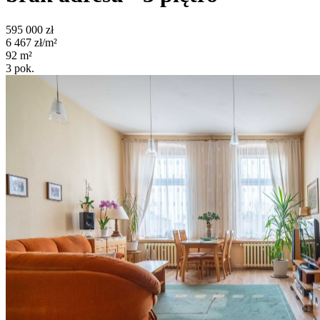
595 000
zł
6 467
zł/m²
92
m²
3
pok.