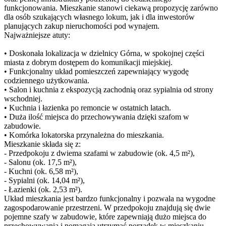
funkcjonowania. Mieszkanie stanowi ciekawą propozycję zarówno
dla osób szukających własnego lokum, jak i dla inwestorów
planujących zakup nieruchomości pod wynajem.
Najważniejsze atuty:
• Doskonała lokalizacja w dzielnicy Górna, w spokojnej części
miasta z dobrym dostępem do komunikacji miejskiej.
• Funkcjonalny układ pomieszczeń zapewniający wygodę
codziennego użytkowania.
• Salon i kuchnia z ekspozycją zachodnią oraz sypialnia od strony
wschodniej.
• Kuchnia i łazienka po remoncie w ostatnich latach.
• Duża ilość miejsca do przechowywania dzięki szafom w
zabudowie.
• Komórka lokatorska przynależna do mieszkania.
Mieszkanie składa się z:
- Przedpokoju z dwiema szafami w zabudowie (ok. 4,5 m²),
- Salonu (ok. 17,5 m²),
- Kuchni (ok. 6,58 m²),
- Sypialni (ok. 14,04 m²),
- Łazienki (ok. 2,53 m²).
Układ mieszkania jest bardzo funkcjonalny i pozwala na wygodne
zagospodarowanie przestrzeni. W przedpokoju znajdują się dwie
pojemne szafy w zabudowie, które zapewniają dużo miejsca do
przechowywania i pomagają utrzymać porządek w mieszkaniu.