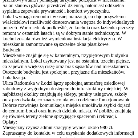
Salon stanowi główną przestrzeń dzienną, natomiast oddzielna
sypialnia zapewnia prywatność i komfort wypoczynku.
Lokal wymaga remontu i własnej aranżacji, co daje przyszłemu
właścicielowi możliwość dostosowania wnętrza do indywidualnych
potrzeb. Warto jednak podkreślić, że kuchnia oraz łazienka przeszły
remont w ostatnich latach i są w dobrym stanie technicznym. W
kuchni została również wymieniona instalacja elektryczna. W
mieszkaniu zamontowane są szczelne okna plastikowe.
Budynek:
Mieszkanie znajduje się w kameralnym, trzypiętrowym budynku
mieszkalnym. Lokal usytuowany jest na ostatnim, trzecim piętrze,
co zapewnia większą ciszę oraz brak sąsiadów nad mieszkaniem.
Otoczenie budynku jest spokojne i przyjazne dla mieszkańców.
Lokalizacja:
Ulica Radomska w Łodzi łączy spokojną atmosferę osiedlowej
zabudowy z wygodnym dostępem do infrastruktury miejskiej. W
najbliższej okolicy znajdują się sklepy, punkty usługowe, szkoły
oraz przedszkola, co znacząco ułatwia codzienne funkcjonowanie.
Dobrze rozwinięta komunikacja miejska umożliwia szybki dojazd
do centrum Łodzi oraz innych dzielnic miasta. W pobliżu znajdują
się również tereny zielone sprzyjające spacerom i rekreacji.
Opłaty:
Miesięczny czynsz administracyjny wynosi około 980 zł.
Zapraszamy do kontaktu w celu uzyskania dodatkowych informacji