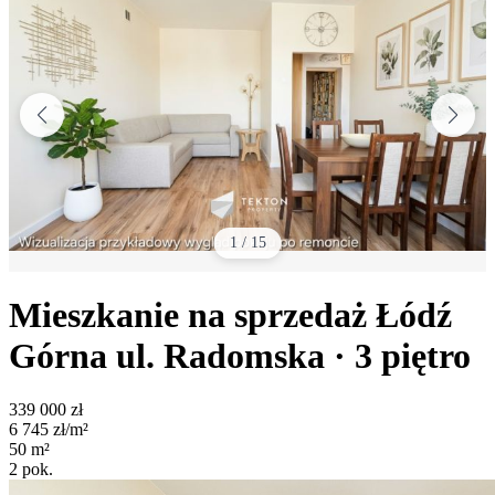
1
/
15
Mieszkanie na sprzedaż
Łódź
Górna
ul. Radomska
· 3
piętro
339 000
zł
6 745
zł/m²
50
m²
2
pok.