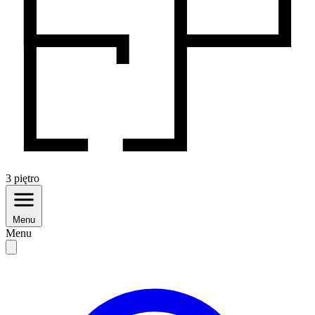
3
piętro
Menu
Menu