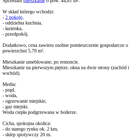
Sprzedam
mieszkanie
o pow. 44,81 m².
W skład którego wchodzi:
-
2 pokoje
,
- oddzielna kuchnia,
- łazienka,
- przedpokój.
Dodatkowo, cena zawiera osobne pomieszczenie gospodarcze o
powierzchni 5,79 m².
Mieszkanie umeblowane, po remoncie.
Mieszkanie na pierwszym piętrze, okna na dwie strony (zachód i
wschód).
Media:
- prąd,
- woda,
- ogrzewanie miejskie,
- gaz miejski.
Woda ciepła podgrzewana w boilerze.
Cicha, spokojna okolica:
- do starego rynku ok. 2 km,
- sklep spożywczy 20 m.