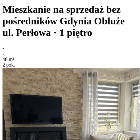
Mieszkanie na sprzedaż bez
pośredników
Gdynia Obłuże
ul. Perłowa
· 1
piętro
-
-
48
m²
2
pok.