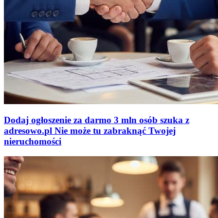
Dodaj ogłoszenie za darmo
3 mln osób szuka z
adresowo
.
pl
Nie może tu zabraknąć
Twojej
nieruchomości