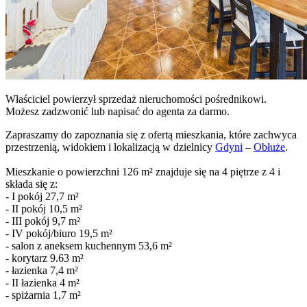
Właściciel powierzył sprzedaż nieruchomości pośrednikowi.
Możesz zadzwonić lub napisać do agenta za darmo.
Zapraszamy do zapoznania się z ofertą mieszkania, które zachwyca
przestrzenią, widokiem i lokalizacją w dzielnicy
Gdyni
–
Obłuże
.
Mieszkanie o powierzchni 126 m² znajduje się na 4 piętrze z 4 i
składa się z:
- I pokój 27,7 m²
- II pokój 10,5 m²
- III pokój 9,7 m²
- IV pokój/biuro 19,5 m²
- salon z aneksem kuchennym 53,6 m²
- korytarz 9.63 m²
- łazienka 7,4 m²
- II łazienka 4 m²
- spiżarnia 1,7 m²