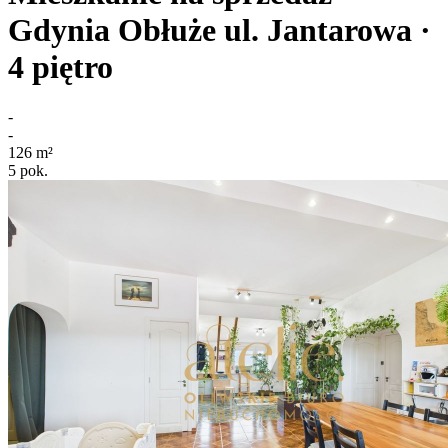
Gdynia Obłuże
ul. Jantarowa
·
4
piętro
-
-
126
m²
5
pok.