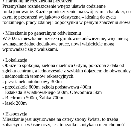
• Harmonijnie rozdzielona przestrzeń
Przemyślane rozmieszczenie wnętrz ułatwia codzienne
funkcjonowanie. Każde pomieszczenie ma swój rytm i charakter, co
czyni tę przestrzeń wyjątkowo elastyczną – idealną do życia
rodzinnego, pracy zdalnej i odpoczynku w pełnym znaczeniu słowa.
• Mieszkanie po generalnym odświeżeniu
W 2022r. mieszkanie przeszło gruntowne odświeżenie, więc nie są
wymagane żadne dodatkowe prace, nowi właściciele mogą
wprowadzać się z walizkami.
• Lokalizacja
Obłuże to spokojna, zielona dzielnica Gdyni, położona z dala od
zgiełku centrum, a jednocześnie z szybkim dojazdem do obwodnicy
i nadmorskich terenów rekreacyjnych.
- przystanek autobusowy 300m
- przedszkole 600m, szkoła podstawowa 400m
- Estakada Kwiatkowskiego 500m, Obwodnica 5km
- Biedronka 500m, Żabka 700m
- lasek 200m
• Ekspozycja
Mieszkanie jest usytuowane na cztery strony świata, to trzeba
zobaczyć na własne oczy, jest to rzadko spotykana nieruchomość.