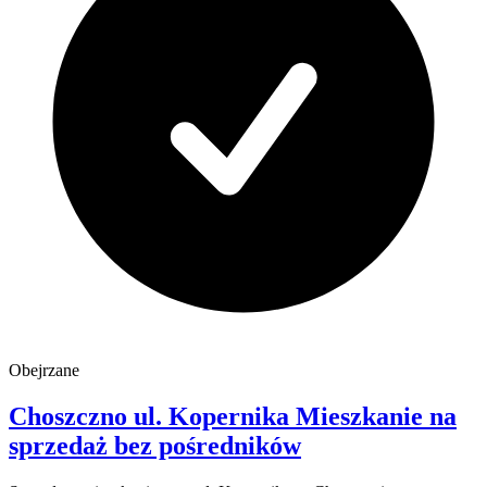
Obejrzane
Choszczno
ul. Kopernika
Mieszkanie na
sprzedaż
bez pośredników