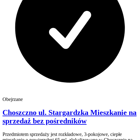
Obejrzane
Choszczno
ul. Stargardzka
Mieszkanie na
sprzedaż
bez pośredników
Przedmiotem sprzedaży jest rozkładowe, 3-pokojowe, ciepłe
mieszkanie o powierzchni 65 m², zlokalizowane w Choszcznie na