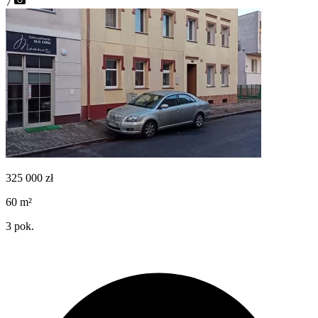
7
325 000
zł
60
m²
3
pok.