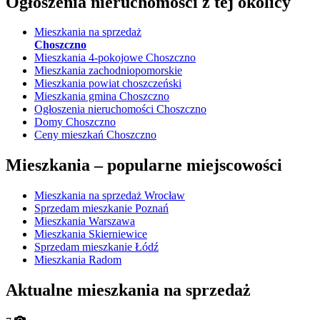
Ogłoszenia nieruchomości
z tej okolicy
Mieszkania na sprzedaż
Choszczno
Mieszkania 4-pokojowe Choszczno
Mieszkania zachodniopomorskie
Mieszkania powiat choszczeński
Mieszkania gmina Choszczno
Ogłoszenia nieruchomości Choszczno
Domy Choszczno
Ceny mieszkań Choszczno
Mieszkania –
popularne miejscowości
Mieszkania na sprzedaż Wrocław
Sprzedam mieszkanie Poznań
Mieszkania Warszawa
Mieszkania Skierniewice
Sprzedam mieszkanie Łódź
Mieszkania Radom
Aktualne mieszkania na sprzedaż