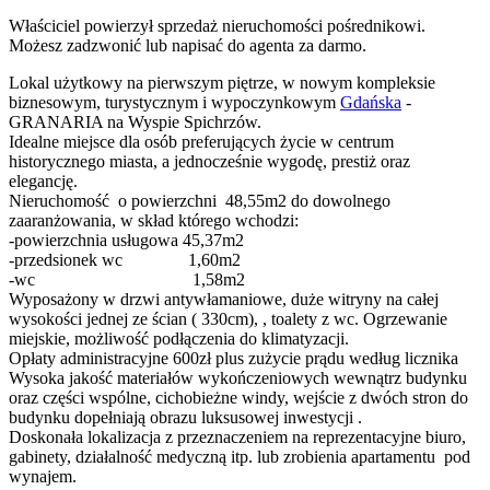
Właściciel powierzył sprzedaż nieruchomości pośrednikowi.
Możesz zadzwonić lub napisać do agenta za darmo.
Lokal użytkowy na pierwszym piętrze, w nowym kompleksie
biznesowym, turystycznym i wypoczynkowym
Gdańska
-
GRANARIA na Wyspie Spichrzów.
Idealne miejsce dla osób preferujących życie w centrum
historycznego miasta, a jednocześnie wygodę, prestiż oraz
elegancję.
Nieruchomość o powierzchni 48,55m2 do dowolnego
zaaranżowania, w skład którego wchodzi:
-powierzchnia usługowa 45,37m2
-przedsionek wc 1,60m2
-wc 1,58m2
Wyposażony w drzwi antywłamaniowe, duże witryny na całej
wysokości jednej ze ścian ( 330cm), , toalety z wc. Ogrzewanie
miejskie, możliwość podłączenia do klimatyzacji.
Opłaty administracyjne 600zł plus zużycie prądu według licznika
Wysoka jakość materiałów wykończeniowych wewnątrz budynku
oraz części wspólne, cichobieżne windy, wejście z dwóch stron do
budynku dopełniają obrazu luksusowej inwestycji .
Doskonała lokalizacja z przeznaczeniem na reprezentacyjne biuro,
gabinety, działalność medyczną itp. lub zrobienia apartamentu pod
wynajem.