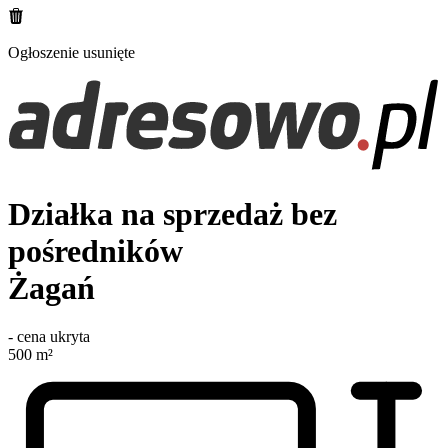
Ogłoszenie usunięte
Działka na sprzedaż bez
pośredników
Żagań
-
cena ukryta
500
m²