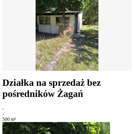
Działka na sprzedaż bez
pośredników
Żagań
-
-
500
m²