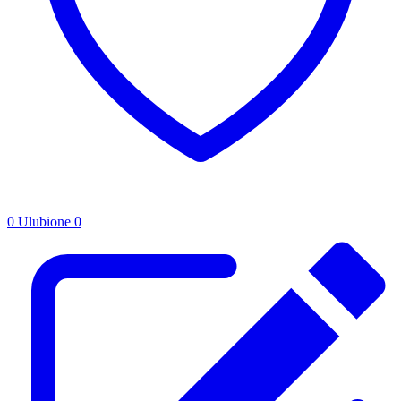
0
Ulubione
0