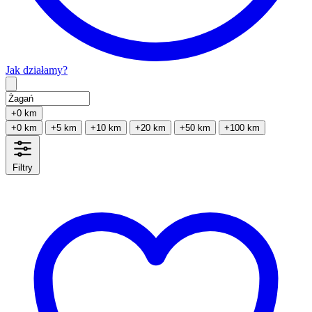
Jak działamy?
Type 2 or more characters for results.
+0 km
+0 km
+5 km
+10 km
+20 km
+50 km
+100 km
Filtry