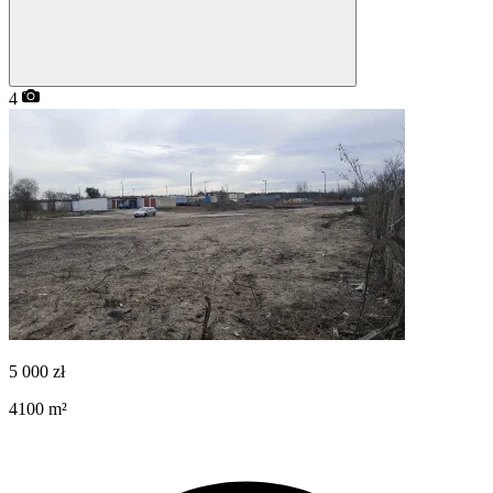
4
5 000
zł
4100
m²