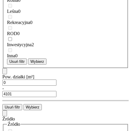
Rolna
0
Leśna
0
Rekreacyjna
0
ROD
0
Inwestycyjna
2
Inna
0
Usuń filtr
Wybierz
Pow. działki
[m²]
-
Usuń filtr
Wybierz
Źródło
Źródło