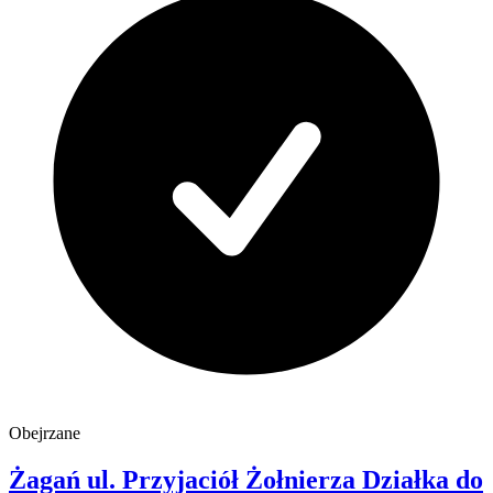
Obejrzane
Żagań
ul. Przyjaciół Żołnierza
Działka do