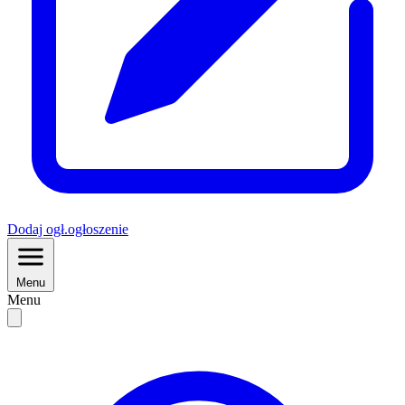
Dodaj
ogł.
ogłoszenie
Menu
Menu