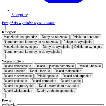
Zaloguj się
Przejdź do wyników wyszukiwania
Kategoria
Mieszkania
na sprzedaż
Domy
na sprzedaż
Działki
na sprzedaż
Nieruchomości komercyjne
na sprzedaż
Pokoje
do wynajęcia
Mieszkania
do wynajęcia
Domy
do wynajęcia
Działki
do wynajęcia
Nieruchomości komercyjne
do wynajęcia
Województwo
Działki dolnośląskie
Działki kujawsko-pomorskie
Działki lubelskie
Działki lubuskie
Działki łódzkie
Działki małopolskie
Działki mazowieckie
Działki opolskie
Działki podkarpackie
Działki podlaskie
Działki pomorskie
Działki śląskie
Działki świętokrzyskie
Działki warmińsko-mazurskie
Działki wielkopolskie
Działki zachodniopomorskie
Powiat
Powiat