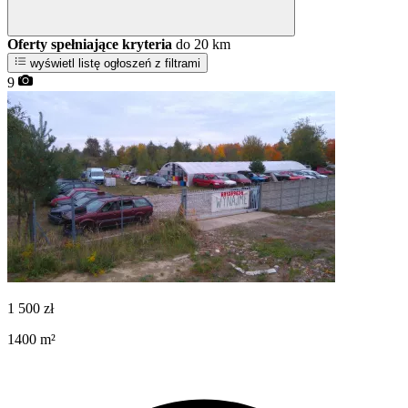
Oferty spełniające kryteria
do 20 km
wyświetl listę ogłoszeń z filtrami
9
1 500
zł
1400
m²