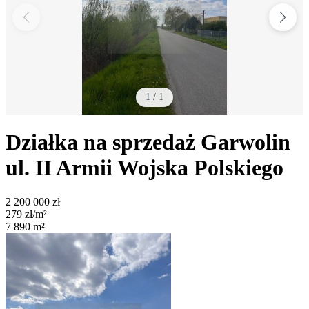
1
/
1
Działka na sprzedaż
Garwolin
ul. II Armii Wojska Polskiego
2 200 000
zł
279
zł/m²
7 890
m²