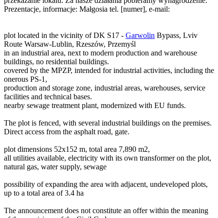
przekazanie lokalu. Za nasze działania pobieramy wynagrodzenie.
Prezentacje, informacje: Małgosia tel. [numer], e-mail:
plot located in the vicinity of DK S17 -
Garwolin
Bypass, Lviv
Route Warsaw-Lublin, Rzeszów, Przemyśl
in an industrial area, next to modern production and warehouse
buildings, no residential buildings.
covered by the MPZP, intended for industrial activities, including the
onerous PS-1,
production and storage zone, industrial areas, warehouses, service
facilities and technical bases.
nearby sewage treatment plant, modernized with EU funds.
The plot is fenced, with several industrial buildings on the premises.
Direct access from the asphalt road, gate.
plot dimensions 52x152 m, total area 7,890 m2,
all utilities available, electricity with its own transformer on the plot,
natural gas, water supply, sewage
possibility of expanding the area with adjacent, undeveloped plots,
up to a total area of 3.4 ha
The announcement does not constitute an offer within the meaning