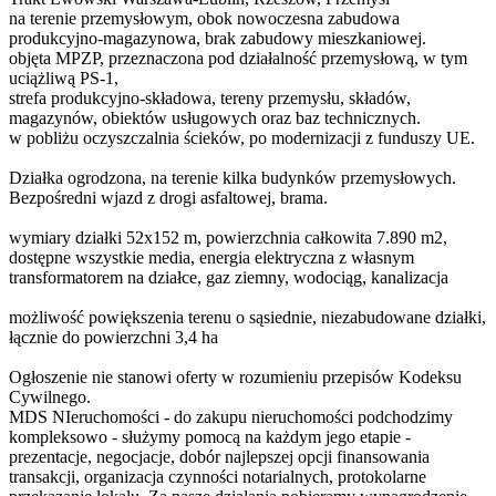
na terenie przemysłowym, obok nowoczesna zabudowa
produkcyjno-magazynowa, brak zabudowy mieszkaniowej.
objęta MPZP, przeznaczona pod działalność przemysłową, w tym
uciążliwą PS-1,
strefa produkcyjno-składowa, tereny przemysłu, składów,
magazynów, obiektów usługowych oraz baz technicznych.
w pobliżu oczyszczalnia ścieków, po modernizacji z funduszy UE.
Działka ogrodzona, na terenie kilka budynków przemysłowych.
Bezpośredni wjazd z drogi asfaltowej, brama.
wymiary działki 52x152 m, powierzchnia całkowita 7.890 m2,
dostępne wszystkie media, energia elektryczna z własnym
transformatorem na działce, gaz ziemny, wodociąg, kanalizacja
możliwość powiększenia terenu o sąsiednie, niezabudowane działki,
łącznie do powierzchni 3,4 ha
Ogłoszenie nie stanowi oferty w rozumieniu przepisów Kodeksu
Cywilnego.
MDS NIeruchomości - do zakupu nieruchomości podchodzimy
kompleksowo - służymy pomocą na każdym jego etapie -
prezentacje, negocjacje, dobór najlepszej opcji finansowania
transakcji, organizacja czynności notarialnych, protokolarne