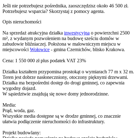
Jeśli nie potrzebujesz pośrednika, zaoszczędzisz około 46 500 zł.
Potrzebujesz wsparcia? Skorzystaj z pomocy agenta.
Opis nieruchomości
Na sprzedaż atrakcyjna działka
inwestycyjna
o powierzchni 2500
m², z wydanym pozwoleniem na budowę sześciu domów w
zabudowie bliźniaczej. Położona w malowniczym miejscu w
miejscowości
Wołowice
- gmina Czernichów, blisko Krakowa.
Cena: 1 550 000 zł plus podatek VAT 23%
Działka kształtem przypomina prostokąt o wymiarach 77 m x 32 m.
Teren jest dobrze nasłoneczniony, otoczony pięknymi drzewami.
Działka ma bezpośredni dostęp do drogi gminnej, co zapewnia
wygodny dojazd.
W sąsiedztwie znajdują się nowe domy jednorodzinne.
Media:
Prąd, woda, gaz.
Wszystkie media dostępne są w drodze gminnej, co znacznie
ułatwia podłączenie nieruchomości do infrastruktury.
Projekt budowlany: