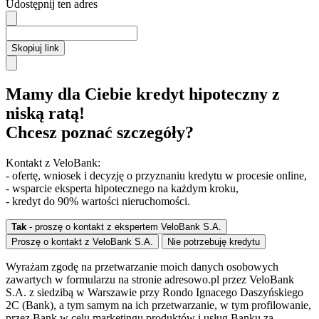
Udostępnij ten adres
Skopiuj link
Mamy dla Ciebie kredyt hipoteczny z
niską ratą!
Chcesz poznać szczegóły?
Kontakt z VeloBank:
- ofertę, wniosek i decyzję o przyznaniu kredytu w procesie online,
- wsparcie eksperta hipotecznego na każdym kroku,
- kredyt do 90% wartości nieruchomości.
Tak
- proszę o kontakt z ekspertem VeloBank S.A.
Proszę o kontakt z VeloBank S.A.
Nie potrzebuję kredytu
Wyrażam zgodę na przetwarzanie moich danych osobowych
zawartych w formularzu na stronie adresowo.pl przez VeloBank
S.A. z siedzibą w Warszawie przy Rondo Ignacego Daszyńskiego
2C (Bank), a tym samym na ich przetwarzanie, w tym profilowanie,
przez Bank w celu marketingu produktów i usług Banku za