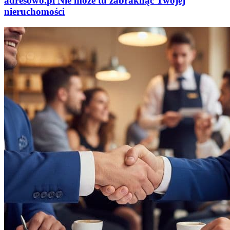
adresowo
.
pl
Nie może tu zabraknąć
Twojej
nieruchomości