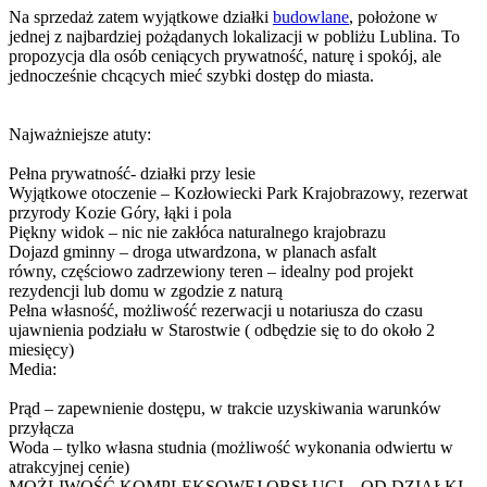
Na sprzedaż zatem wyjątkowe działki
budowlane
, położone w
jednej z najbardziej pożądanych lokalizacji w pobliżu Lublina. To
propozycja dla osób ceniących prywatność, naturę i spokój, ale
jednocześnie chcących mieć szybki dostęp do miasta.
Najważniejsze atuty:
Pełna prywatność- działki przy lesie
Wyjątkowe otoczenie – Kozłowiecki Park Krajobrazowy, rezerwat
przyrody Kozie Góry, łąki i pola
Piękny widok – nic nie zakłóca naturalnego krajobrazu
Dojazd gminny – droga utwardzona, w planach asfalt
równy, częściowo zadrzewiony teren – idealny pod projekt
rezydencji lub domu w zgodzie z naturą
Pełna własność, możliwość rezerwacji u notariusza do czasu
ujawnienia podziału w Starostwie ( odbędzie się to do około 2
miesięcy)
Media:
Prąd – zapewnienie dostępu, w trakcie uzyskiwania warunków
przyłącza
Woda – tylko własna studnia (możliwość wykonania odwiertu w
atrakcyjnej cenie)
MOŻLIWOŚĆ KOMPLEKSOWEJ OBSŁUGI – OD DZIAŁKI