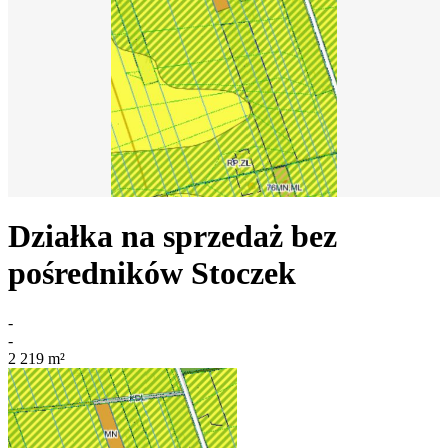
Działka na sprzedaż bez
pośredników
Stoczek
-
-
2 219
m²