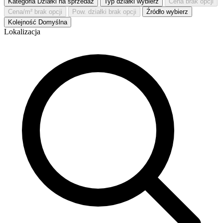
Kategoria
Działki na sprzedaż
Typ działki
wybierz
Cena
brak opcji
Cena/m²
brak opcji
Pow. działki
brak opcji
Źródło
wybierz
Kolejność
Domyślna
Lokalizacja