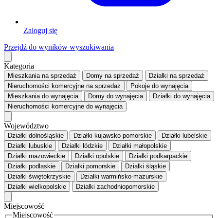
Zaloguj się
Przejdź do wyników wyszukiwania
Kategoria
Mieszkania
na sprzedaż
Domy
na sprzedaż
Działki
na sprzedaż
Nieruchomości komercyjne
na sprzedaż
Pokoje
do wynajęcia
Mieszkania
do wynajęcia
Domy
do wynajęcia
Działki
do wynajęcia
Nieruchomości komercyjne
do wynajęcia
Województwo
Działki dolnośląskie
Działki kujawsko-pomorskie
Działki lubelskie
Działki lubuskie
Działki łódzkie
Działki małopolskie
Działki mazowieckie
Działki opolskie
Działki podkarpackie
Działki podlaskie
Działki pomorskie
Działki śląskie
Działki świętokrzyskie
Działki warmińsko-mazurskie
Działki wielkopolskie
Działki zachodniopomorskie
Miejscowość
Miejscowość