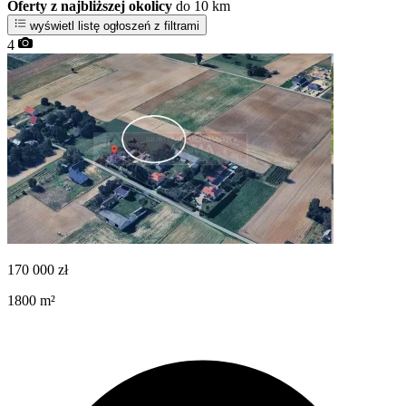
Oferty z najbliższej okolicy
do 10 km
wyświetl listę ogłoszeń z filtrami
4
170 000
zł
1800
m²