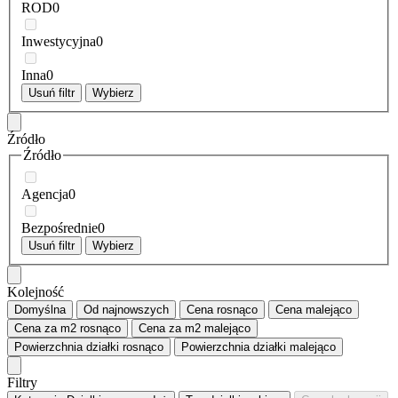
ROD
0
Inwestycyjna
0
Inna
0
Usuń filtr
Wybierz
Źródło
Źródło
Agencja
0
Bezpośrednie
0
Usuń filtr
Wybierz
Kolejność
Domyślna
Od najnowszych
Cena
rosnąco
Cena
malejąco
Cena za m2
rosnąco
Cena za m2
malejąco
Powierzchnia działki
rosnąco
Powierzchnia działki
malejąco
Filtry