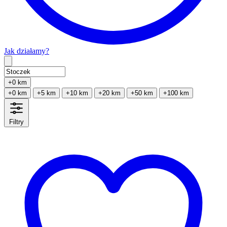
Jak działamy?
Type 2 or more characters for results.
+0 km
+0 km
+5 km
+10 km
+20 km
+50 km
+100 km
Filtry