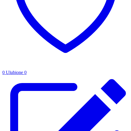
0
Ulubione
0