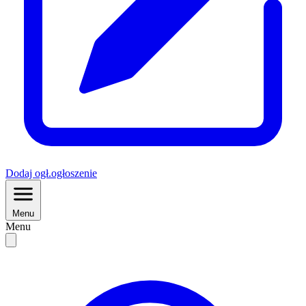
Dodaj
ogł.
ogłoszenie
Menu
Menu