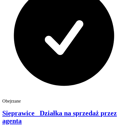
Obejrzane
Sieprawice
Działka na sprzedaż
przez
agenta