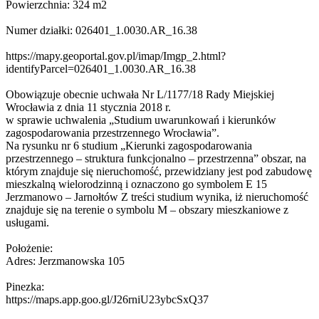
Powierzchnia: 324 m2
Numer działki: 026401_1.0030.AR_16.38
https://mapy.geoportal.gov.pl/imap/Imgp_2.html?
identifyParcel=026401_1.0030.AR_16.38
Obowiązuje obecnie uchwała Nr L/1177/18 Rady Miejskiej
Wrocławia z dnia 11 stycznia 2018 r.
w sprawie uchwalenia „Studium uwarunkowań i kierunków
zagospodarowania przestrzennego Wrocławia”.
Na rysunku nr 6 studium „Kierunki zagospodarowania
przestrzennego – struktura funkcjonalno – przestrzenna” obszar, na
którym znajduje się nieruchomość, przewidziany jest pod zabudowę
mieszkalną wielorodzinną i oznaczono go symbolem E 15
Jerzmanowo – Jarnołtów Z treści studium wynika, iż nieruchomość
znajduje się na terenie o symbolu M – obszary mieszkaniowe z
usługami.
Położenie:
Adres: Jerzmanowska 105
Pinezka:
https://maps.app.goo.gl/J26rniU23ybcSxQ37