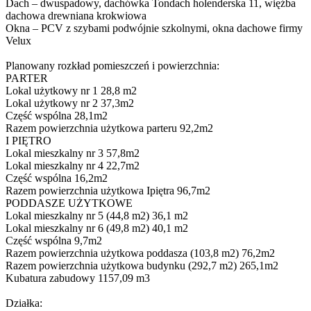
Dach – dwuspadowy, dachówka Tondach holenderska 11, więźba
dachowa drewniana krokwiowa
Okna – PCV z szybami podwójnie szkolnymi, okna dachowe firmy
Velux
Planowany rozkład pomieszczeń i powierzchnia:
PARTER
Lokal użytkowy nr 1 28,8 m2
Lokal użytkowy nr 2 37,3m2
Część wspólna 28,1m2
Razem powierzchnia użytkowa parteru 92,2m2
I PIĘTRO
Lokal mieszkalny nr 3 57,8m2
Lokal mieszkalny nr 4 22,7m2
Część wspólna 16,2m2
Razem powierzchnia użytkowa Ipiętra 96,7m2
PODDASZE UŻYTKOWE
Lokal mieszkalny nr 5 (44,8 m2) 36,1 m2
Lokal mieszkalny nr 6 (49,8 m2) 40,1 m2
Część wspólna 9,7m2
Razem powierzchnia użytkowa poddasza (103,8 m2) 76,2m2
Razem powierzchnia użytkowa budynku (292,7 m2) 265,1m2
Kubatura zabudowy 1157,09 m3
Działka: