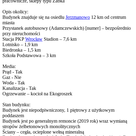
pracownicze, sklepy typu Żabka
Opis okolicy:
Budynek znajduje się na osiedlu
Jerzmanowo
12 km od centrum
miasta
Przystanek autobusowy (Adamczewskich) [numer] – bezpośrednio
przy nieruchomości
Stacja PKP
Wrocław
Stadion – 7,6 km
Lotnisko – 1,9 km
Biedronka – 1,5 km
Szkoła Podstawowa – 3 km
Media:
Prąd - Tak
Gaz - Nie
Woda - Tak
Kanalizacja - Tak
Ogrzewanie – kocioł na Ekogroszek
Stan budynku:
Budynek jest niepodpiwniczony, 1 piętrowy z użytkowym
poddaszem
Budynek jest po generalnym remoncie (2019 rok) wraz wymianą
stropów żelbetonowych monolitycznych
Ściany – cegła, ocieplone wełną mineralną