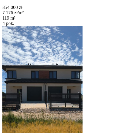
854 000
zł
7 176
zł/m²
119
m²
4
pok.