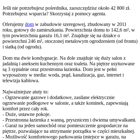
Jeśli nie potrzebujesz pośrednika, zaoszczędzisz około 42 800 zł.
Potrzebujesz wsparcia? Skorzystaj z pomocy agenta.
Oferujemy
dom
w zabudowie szeregowej, zbudowany w 2011
roku, gotowy do zamieszkania. Powierzchnia domu to 142,6 m², w
tym powierzchnia garażu 16,1 m². Znajduje się na działce o
powierzchni 246 m², otoczonej metalowym ogrodzeniem (od frontu)
i siatką (od ogrodu).
Dom ma dwie kondygnacje. Na dole znajduje się duży salon z
jadalnią i aneksem kuchennym oraz toaleta. Na piętrze usytuowane
są 3 sypialnie oraz przestronna łazienka. Dom jest w pełni
wyposażony w media: woda, prąd, kanalizacja, gaz, internet i
telewizja kablowa.
Najważniejsze atuty to:
- Ogrzewanie gazowe i dodatkowe, zasilane elektrycznie
ogrzewanie podłogowe w salonie, a także kominek, zapewniają
komfort przez cały rok.
- Duże, ustawne pokoje.
- Przestronna łazienka z wanną, prysznicem i dwiema umywalkami.
- Garaż na jeden samochód oraz pomieszczenie gospodarcze na
piętrze, pozwalające na utrzymanie porządku w części mieszkalnej.
- Możliwość komfortowego parkowania (miejsce w garażu, na