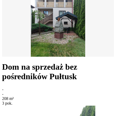
Dom na sprzedaż bez
pośredników
Pułtusk
-
-
208
m²
3
pok.