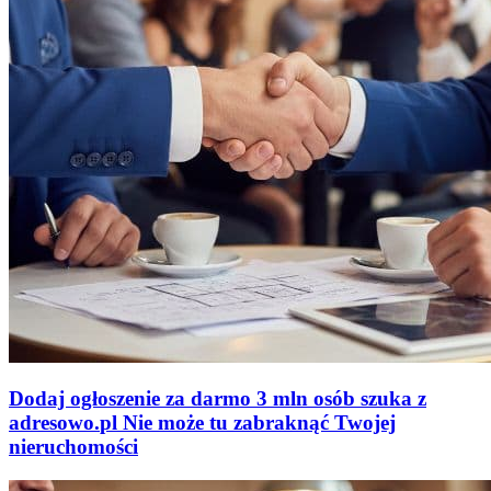
Dodaj ogłoszenie za darmo
3 mln osób szuka z
adresowo
.
pl
Nie może tu zabraknąć
Twojej
nieruchomości