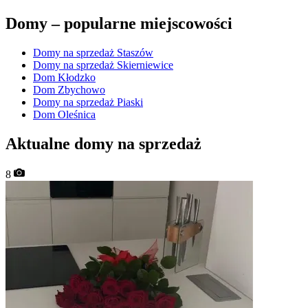
Domy –
popularne miejscowości
Domy na sprzedaż Staszów
Domy na sprzedaż Skierniewice
Dom Kłodzko
Dom Zbychowo
Domy na sprzedaż Piaski
Dom Oleśnica
Aktualne domy na sprzedaż
8