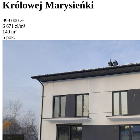
Królowej Marysieńki
999 000
zł
6 671
zł/m²
149
m²
5
pok.