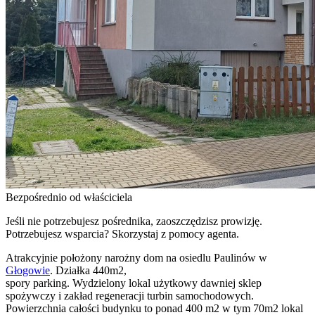
Bezpośrednio od właściciela
Jeśli nie potrzebujesz pośrednika, zaoszczędzisz prowizję.
Potrzebujesz wsparcia? Skorzystaj z pomocy agenta.
Atrakcyjnie położony narożny dom na osiedlu Paulinów w
Głogowie
. Działka 440m2,
spory parking. Wydzielony lokal użytkowy dawniej sklep
spożywczy i zakład regeneracji turbin samochodowych.
Powierzchnia całości budynku to ponad 400 m2 w tym 70m2 lokal