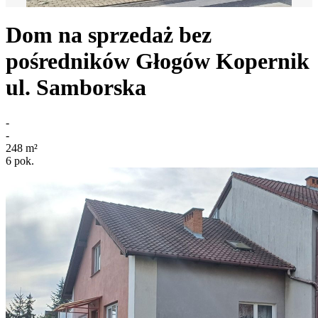
Dom na sprzedaż bez
pośredników
Głogów Kopernik
ul. Samborska
-
-
248
m²
6
pok.