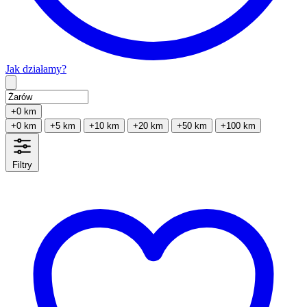
Jak działamy?
Type 2 or more characters for results.
+0 km
+0 km
+5 km
+10 km
+20 km
+50 km
+100 km
Filtry