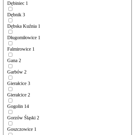
Dębiniec
1
Dębnik
3
Dębska Kuźnia
1
Długomiłowice
1
Falmirowice
1
Gana
2
Garbów
2
Gierałcice
3
Gierałcice
2
Gogolin
14
Gorzów Śląski
2
Goszczowice
1