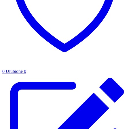
0
Ulubione
0