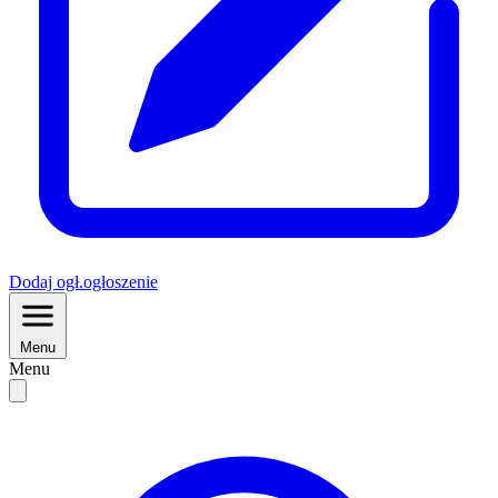
Dodaj
ogł.
ogłoszenie
Menu
Menu