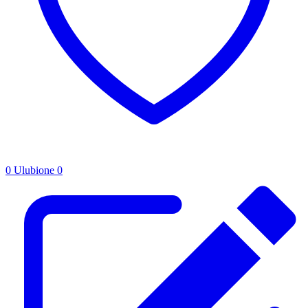
0
Ulubione
0