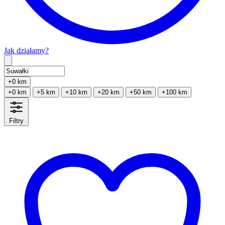
Jak działamy?
Type 2 or more characters for results.
+0 km
+0 km
+5 km
+10 km
+20 km
+50 km
+100 km
Filtry