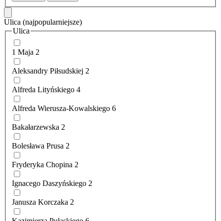
Ulica
(najpopularniejsze)
Ulica
1 Maja
2
Aleksandry Piłsudskiej
2
Alfreda Lityńskiego
4
Alfreda Wierusza-Kowalskiego
6
Bakałarzewska
2
Bolesława Prusa
2
Fryderyka Chopina
2
Ignacego Daszyńskiego
2
Janusza Korczaka
2
Kazimierza Pułaskiego
6