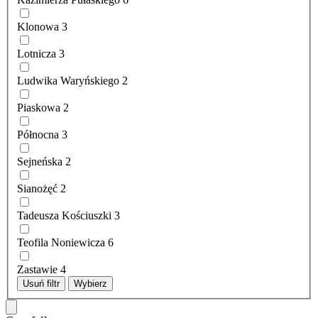
Klonowa
3
Lotnicza
3
Ludwika Waryńskiego
2
Piaskowa
2
Północna
3
Sejneńska
2
Sianożęć
2
Tadeusza Kościuszki
3
Teofila Noniewicza
6
Zastawie
4
Usuń filtr
Wybierz