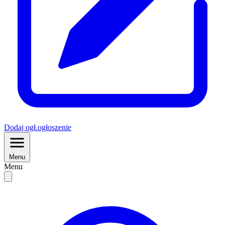
Dodaj
ogł.
ogłoszenie
Menu
Menu