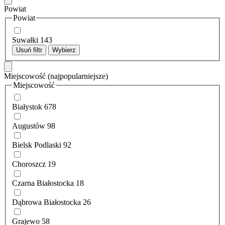
Powiat
Powiat
Suwałki
143
Usuń filtr
Wybierz
Miejscowość
(najpopularniejsze)
Miejscowość
Białystok
678
Augustów
98
Bielsk Podlaski
92
Choroszcz
19
Czarna Białostocka
18
Dąbrowa Białostocka
26
Grajewo
58