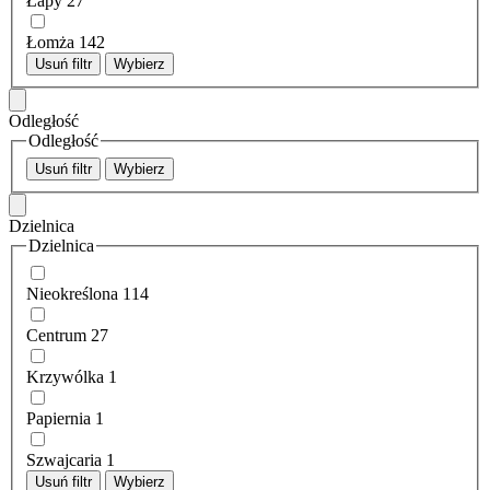
Łapy
27
Łomża
142
Usuń filtr
Wybierz
Odległość
Odległość
Usuń filtr
Wybierz
Dzielnica
Dzielnica
Nieokreślona
114
Centrum
27
Krzywólka
1
Papiernia
1
Szwajcaria
1
Usuń filtr
Wybierz