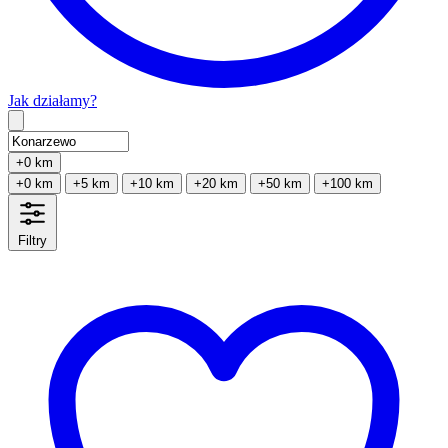
Jak działamy?
Type 2 or more characters for results.
+0 km
+0 km
+5 km
+10 km
+20 km
+50 km
+100 km
Filtry