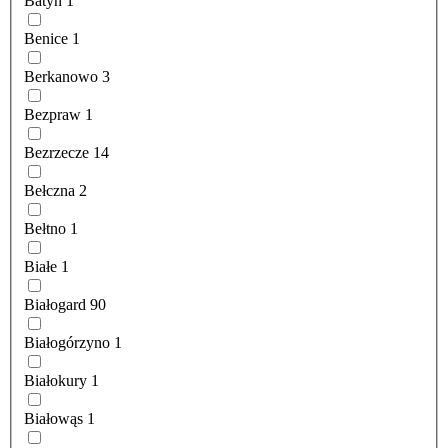
Batyń
1
Benice
1
Berkanowo
3
Bezpraw
1
Bezrzecze
14
Bełczna
2
Bełtno
1
Białe
1
Białogard
90
Białogórzyno
1
Białokury
1
Białowąs
1