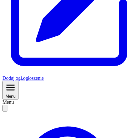
Dodaj
ogł.
ogłoszenie
Menu
Menu