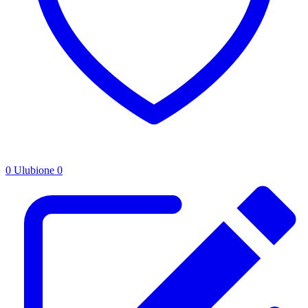
0
Ulubione
0