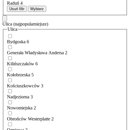
Raduń
4
Usuń filtr
Wybierz
Ulica
(najpopularniejsze)
Ulica
Bydgoska
6
Generała Władysława Andersa
2
Kilińszczaków
6
Kołobrzeska
5
Kościuszkowców
3
Nadjeziorna
3
Nowomiejska
2
Obrońców Westerplatte
2
Ogniowa
2