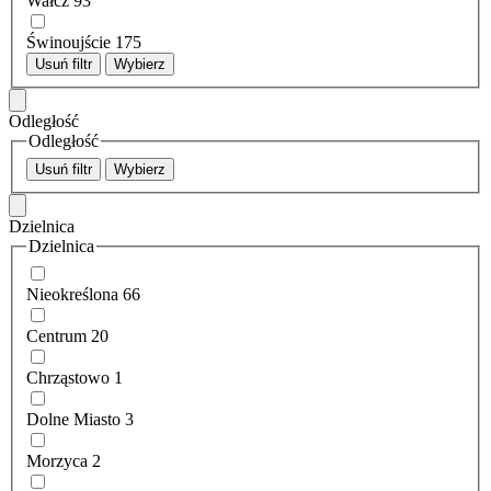
Wałcz
93
Świnoujście
175
Usuń filtr
Wybierz
Odległość
Odległość
Usuń filtr
Wybierz
Dzielnica
Dzielnica
Nieokreślona
66
Centrum
20
Chrząstowo
1
Dolne Miasto
3
Morzyca
2