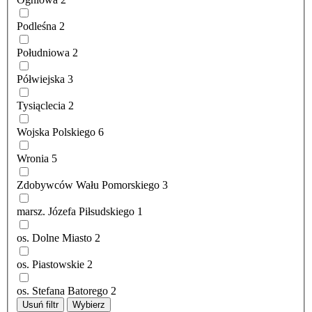
Podleśna
2
Południowa
2
Półwiejska
3
Tysiąclecia
2
Wojska Polskiego
6
Wronia
5
Zdobywców Wału Pomorskiego
3
marsz. Józefa Piłsudskiego
1
os. Dolne Miasto
2
os. Piastowskie
2
os. Stefana Batorego
2
Usuń filtr
Wybierz