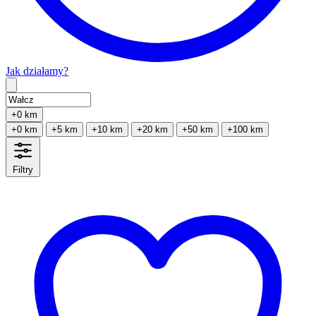
Jak działamy?
Type 2 or more characters for results.
+0 km
+0 km
+5 km
+10 km
+20 km
+50 km
+100 km
Filtry