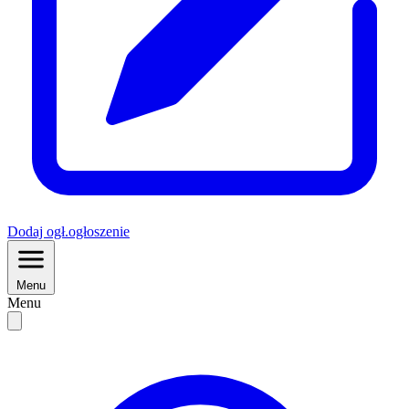
Dodaj
ogł.
ogłoszenie
Menu
Menu