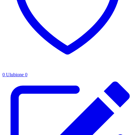
0
Ulubione
0