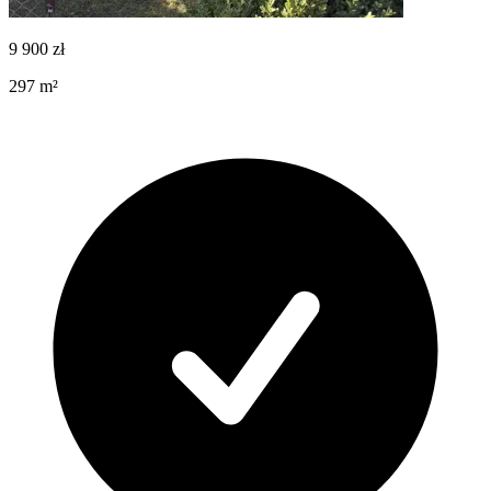
9 900
zł
297
m²