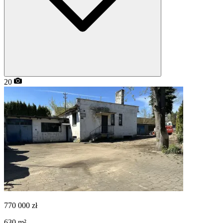
20
770 000
zł
630
m²