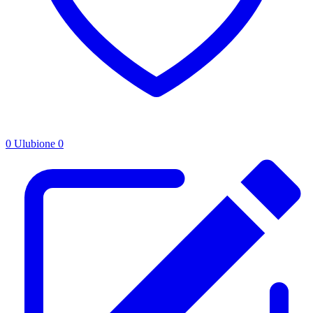
0
Ulubione
0