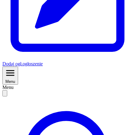
Dodaj
ogł.
ogłoszenie
Menu
Menu