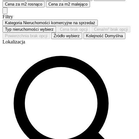
Cena za m2
rosnąco
Cena za m2
malejąco
Filtry
Kategoria
Nieruchomości komercyjne na sprzedaż
Typ nieruchomości
wybierz
Cena
brak opcji
Cena/m²
brak opcji
Powierzchnia
brak opcji
Źródło
wybierz
Kolejność
Domyślna
Lokalizacja