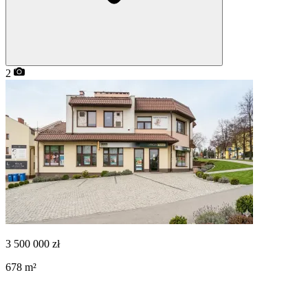
2
3 500 000
zł
678
m²