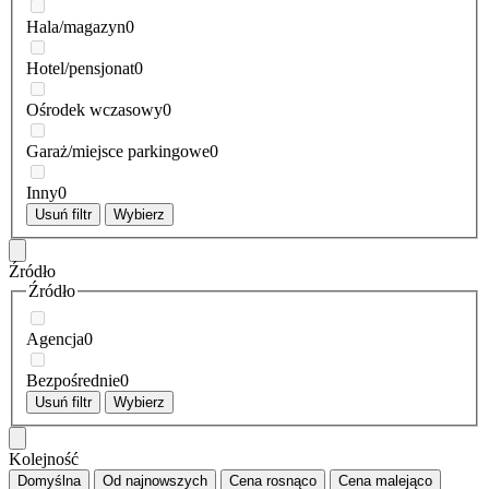
Hala/magazyn
0
Hotel/pensjonat
0
Ośrodek wczasowy
0
Garaż/miejsce parkingowe
0
Inny
0
Usuń filtr
Wybierz
Źródło
Źródło
Agencja
0
Bezpośrednie
0
Usuń filtr
Wybierz
Kolejność
Domyślna
Od najnowszych
Cena
rosnąco
Cena
malejąco