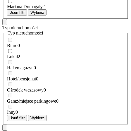
Mariana Domagały
1
Usuń filtr
Wybierz
Typ nieruchomości
Typ nieruchomości
Biuro
0
Lokal
2
Hala/magazyn
0
Hotel/pensjonat
0
Ośrodek wczasowy
0
Garaż/miejsce parkingowe
0
Inny
0
Usuń filtr
Wybierz