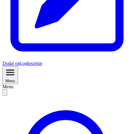
Dodaj
ogł.
ogłoszenie
Menu
Menu