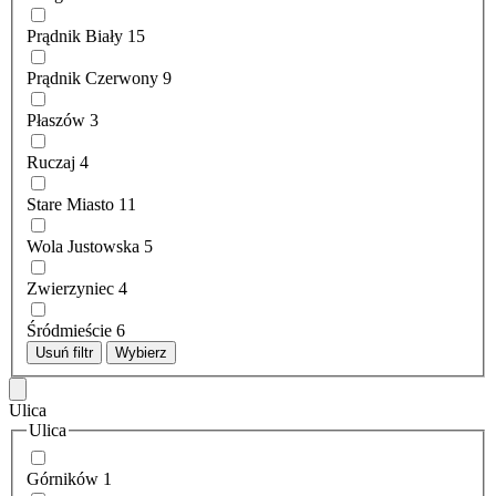
Prądnik Biały
15
Prądnik Czerwony
9
Płaszów
3
Ruczaj
4
Stare Miasto
11
Wola Justowska
5
Zwierzyniec
4
Śródmieście
6
Usuń filtr
Wybierz
Ulica
Ulica
Górników
1