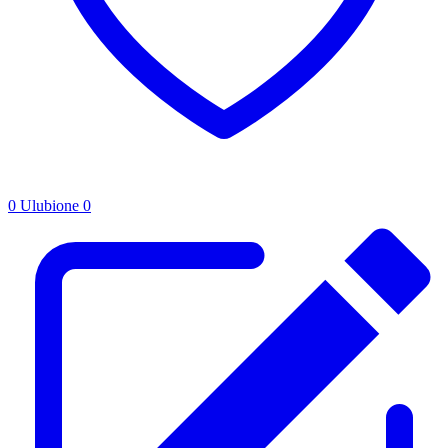
0
Ulubione
0