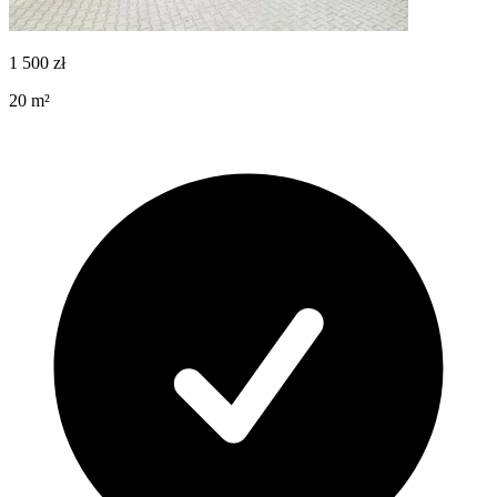
1 500
zł
20
m²