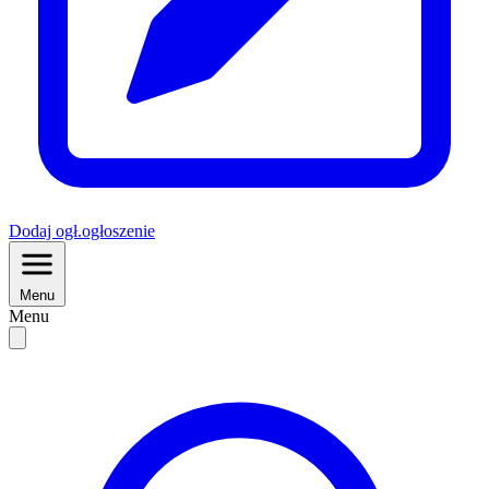
Dodaj
ogł.
ogłoszenie
Menu
Menu