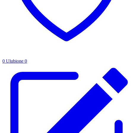
0
Ulubione
0