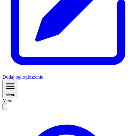
Dodaj
ogł.
ogłoszenie
Menu
Menu