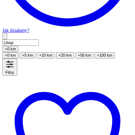
Jak działamy?
Type 2 or more characters for results.
+0 km
+0 km
+5 km
+10 km
+20 km
+50 km
+100 km
Filtry