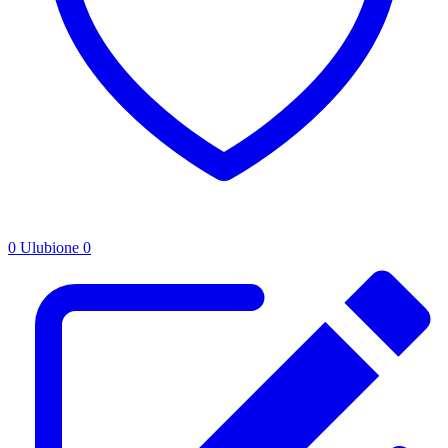
0
Ulubione
0