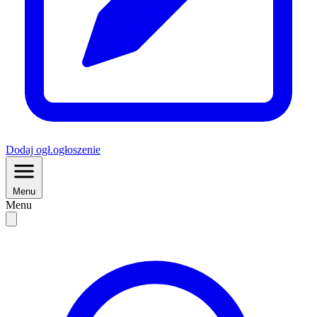
Dodaj
ogł.
ogłoszenie
Menu
Menu