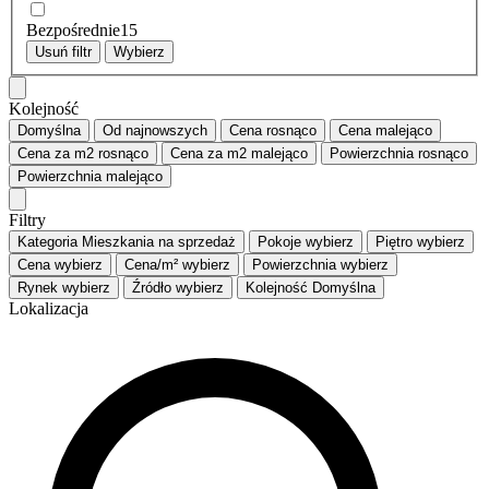
Bezpośrednie
15
Usuń filtr
Wybierz
Kolejność
Domyślna
Od najnowszych
Cena
rosnąco
Cena
malejąco
Cena za m2
rosnąco
Cena za m2
malejąco
Powierzchnia
rosnąco
Powierzchnia
malejąco
Filtry
Kategoria
Mieszkania na sprzedaż
Pokoje
wybierz
Piętro
wybierz
Cena
wybierz
Cena/m²
wybierz
Powierzchnia
wybierz
Rynek
wybierz
Źródło
wybierz
Kolejność
Domyślna
Lokalizacja