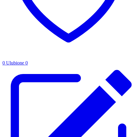
0
Ulubione
0