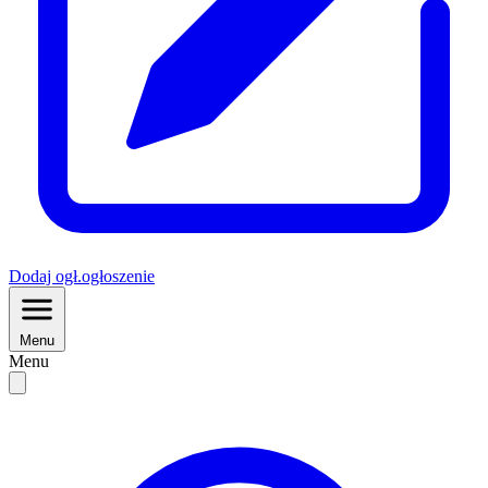
Dodaj
ogł.
ogłoszenie
Menu
Menu