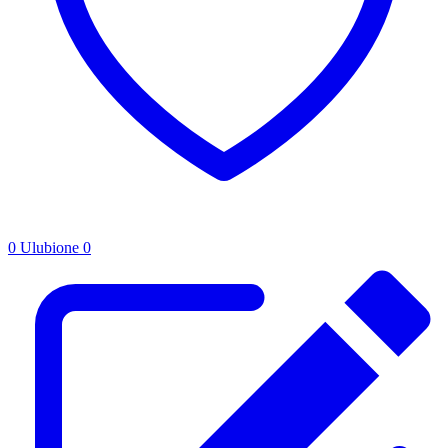
0
Ulubione
0