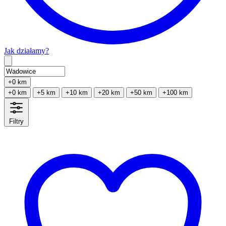
Jak działamy?
Type 2 or more characters for results.
+0 km
+0 km
+5 km
+10 km
+20 km
+50 km
+100 km
Filtry