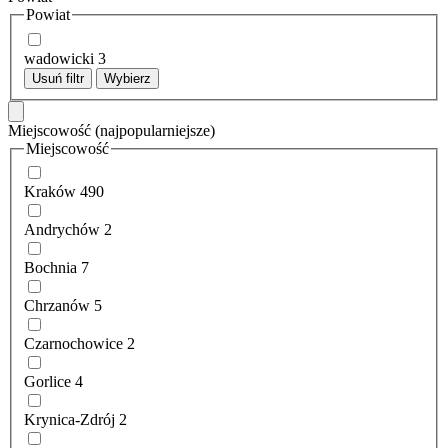
Powiat
wadowicki
3
Usuń filtr
Wybierz
Miejscowość
(najpopularniejsze)
Miejscowość
Kraków
490
Andrychów
2
Bochnia
7
Chrzanów
5
Czarnochowice
2
Gorlice
4
Krynica-Zdrój
2