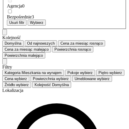
Agencja
0
Bezpośrednie
3
Usuń filtr
Wybierz
Kolejność
Domyślna
Od najnowszych
Cena za miesiąc
rosnąco
Cena za miesiąc
malejąco
Powierzchnia
rosnąco
Powierzchnia
malejąco
Filtry
Kategoria
Mieszkania na wynajem
Pokoje
wybierz
Piętro
wybierz
Cena
wybierz
Powierzchnia
wybierz
Umeblowane
wybierz
Źródło
wybierz
Kolejność
Domyślna
Lokalizacja