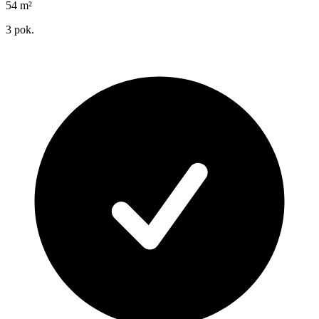
54
m²
3
pok.