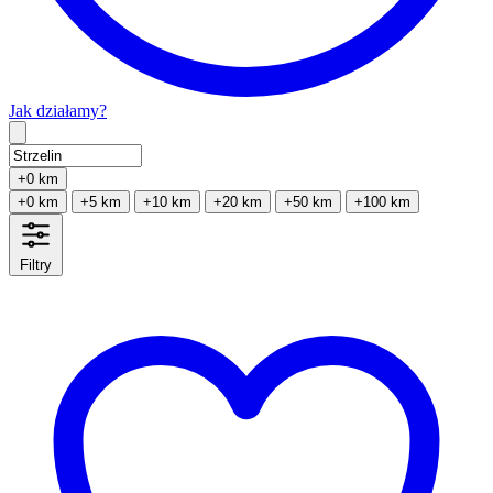
Jak działamy?
Type 2 or more characters for results.
+0 km
+0 km
+5 km
+10 km
+20 km
+50 km
+100 km
Filtry