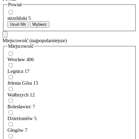
Powiat
strzeliński
5
Usuń filtr
Wybierz
Miejscowość
(najpopularniejsze)
Miejscowość
Wrocław
406
Legnica
17
Jelenia Góra
15
Wałbrzych
12
Bolesławiec
7
Dzierżoniów
5
Głogów
7