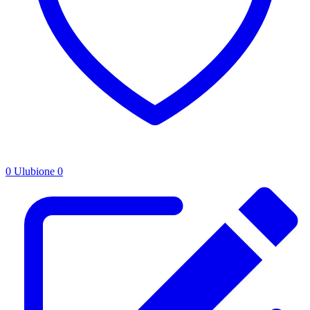
0
Ulubione
0