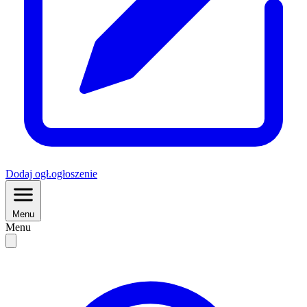
Dodaj
ogł.
ogłoszenie
Menu
Menu