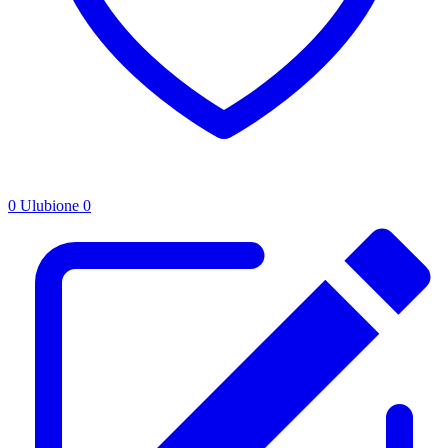
0
Ulubione
0