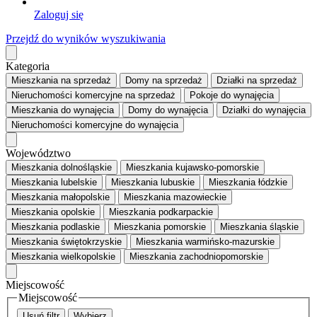
Zaloguj się
Przejdź do wyników wyszukiwania
Kategoria
Mieszkania
na sprzedaż
Domy
na sprzedaż
Działki
na sprzedaż
Nieruchomości komercyjne
na sprzedaż
Pokoje
do wynajęcia
Mieszkania
do wynajęcia
Domy
do wynajęcia
Działki
do wynajęcia
Nieruchomości komercyjne
do wynajęcia
Województwo
Mieszkania dolnośląskie
Mieszkania kujawsko-pomorskie
Mieszkania lubelskie
Mieszkania lubuskie
Mieszkania łódzkie
Mieszkania małopolskie
Mieszkania mazowieckie
Mieszkania opolskie
Mieszkania podkarpackie
Mieszkania podlaskie
Mieszkania pomorskie
Mieszkania śląskie
Mieszkania świętokrzyskie
Mieszkania warmińsko-mazurskie
Mieszkania wielkopolskie
Mieszkania zachodniopomorskie
Miejscowość
Miejscowość
Usuń filtr
Wybierz