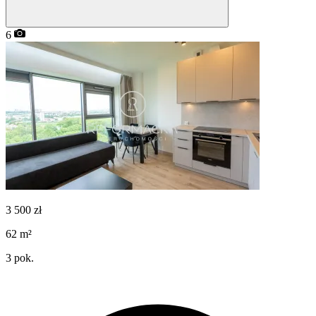
6
3 500
zł
62
m²
3
pok.