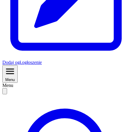
Dodaj
ogł.
ogłoszenie
Menu
Menu