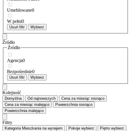
Umeblowane
0
W pełni
0
Usuń filtr
Wybierz
Źródło
Źródło
Agencja
0
Bezpośrednie
0
Usuń filtr
Wybierz
Kolejność
Domyślna
Od najnowszych
Cena za miesiąc
rosnąco
Cena za miesiąc
malejąco
Powierzchnia
rosnąco
Powierzchnia
malejąco
Filtry
Kategoria
Mieszkania na wynajem
Pokoje
wybierz
Piętro
wybierz