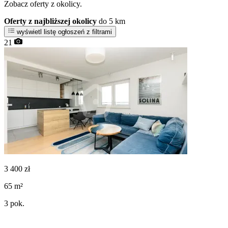
Zobacz oferty z okolicy.
Oferty z najbliższej okolicy
do 5 km
wyświetl listę ogłoszeń z filtrami
21
3 400
zł
65
m²
3
pok.