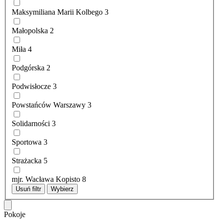
Maksymiliana Marii Kolbego
3
Małopolska
2
Miła
4
Podgórska
2
Podwisłocze
3
Powstańców Warszawy
3
Solidarności
3
Sportowa
3
Strażacka
5
mjr. Wacława Kopisto
8
Usuń filtr
Wybierz
Pokoje