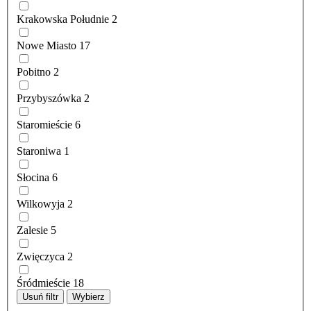
Krakowska Południe
2
Nowe Miasto
17
Pobitno
2
Przybyszówka
2
Staromieście
6
Staroniwa
1
Słocina
6
Wilkowyja
2
Zalesie
5
Zwięczyca
2
Śródmieście
18
Usuń filtr
Wybierz