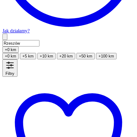
Jak działamy?
Type 2 or more characters for results.
+0 km
+0 km
+5 km
+10 km
+20 km
+50 km
+100 km
Filtry