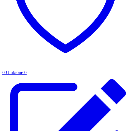
0
Ulubione
0