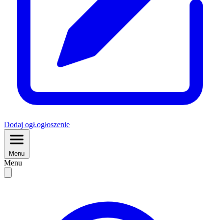
Dodaj
ogł.
ogłoszenie
Menu
Menu