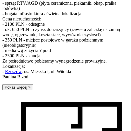
- sprzęt RTV/AGD (płyta ceramiczna, piekarnik, okap, pralka,
lodówka)
- bogata infrastruktura / świetna lokalizacja
Cena nieruchomości:
- 2100 PLN - odstępne
- ok. 650 PLN - czynsz do zarządcy (zawiera zaliczkę na zimną
wodę, ogrzewanie, koszta stałe, wywóz nieczystości)
- 350 PLN - miejsce postojowe w garażu podziemnym
(nieobligatoryjnie)
- media wg zużycia ? prąd
- 2500 PLN - kaucja
Za pośrednictwo pobieramy wynagrodzenie prowizyjne.
Lokalizacja:
-
Rzeszów
, os. Mieszka I, ul. Witolda
Paulina Bizoń
Pokaż więcej
>