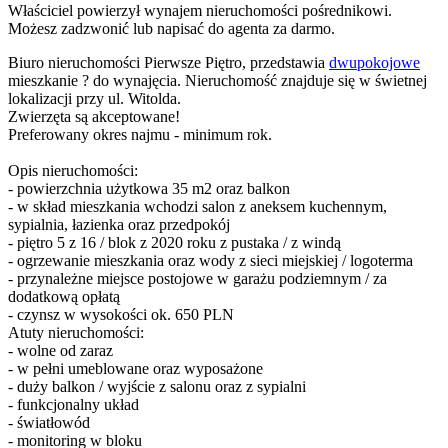
Właściciel powierzył wynajem nieruchomości pośrednikowi.
Możesz zadzwonić lub napisać do agenta za darmo.
Biuro nieruchomości Pierwsze Piętro, przedstawia
dwupokojowe
mieszkanie ? do wynajęcia. Nieruchomość znajduje się w świetnej
lokalizacji przy ul. Witolda.
Zwierzęta są akceptowane!
Preferowany okres najmu - minimum rok.
Opis nieruchomości:
- powierzchnia użytkowa 35 m2 oraz balkon
- w skład mieszkania wchodzi salon z aneksem kuchennym,
sypialnia, łazienka oraz przedpokój
- piętro 5 z 16 / blok z 2020 roku z pustaka / z windą
- ogrzewanie mieszkania oraz wody z sieci miejskiej / logoterma
- przynależne miejsce postojowe w garażu podziemnym / za
dodatkową opłatą
- czynsz w wysokości ok. 650 PLN
Atuty nieruchomości:
- wolne od zaraz
- w pełni umeblowane oraz wyposażone
- duży balkon / wyjście z salonu oraz z sypialni
- funkcjonalny układ
- światłowód
- monitoring w bloku