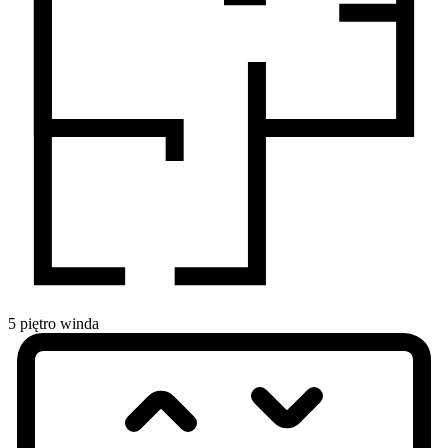
5
piętro
winda