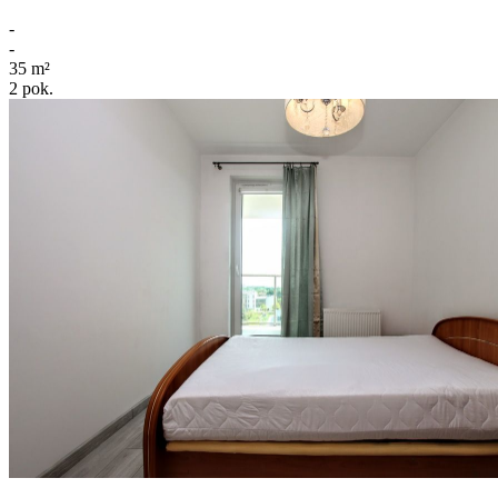
-
-
35
m²
2
pok.