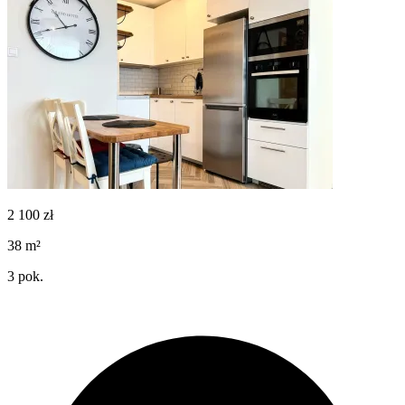
2 100
zł
38
m²
3
pok.