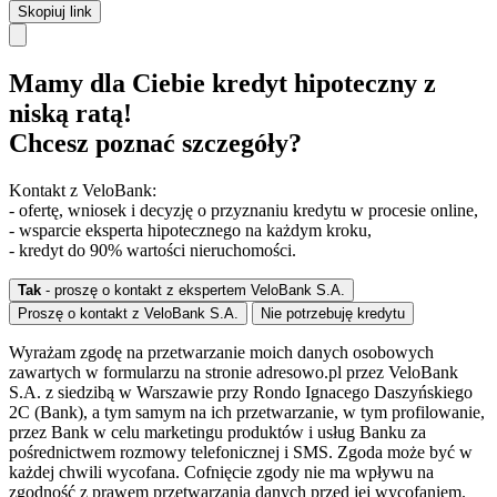
Skopiuj link
Mamy dla Ciebie kredyt hipoteczny z
niską ratą!
Chcesz poznać szczegóły?
Kontakt z VeloBank:
- ofertę, wniosek i decyzję o przyznaniu kredytu w procesie online,
- wsparcie eksperta hipotecznego na każdym kroku,
- kredyt do 90% wartości nieruchomości.
Tak
- proszę o kontakt z ekspertem VeloBank S.A.
Proszę o kontakt z VeloBank S.A.
Nie potrzebuję kredytu
Wyrażam zgodę na przetwarzanie moich danych osobowych
zawartych w formularzu na stronie adresowo.pl przez VeloBank
S.A. z siedzibą w Warszawie przy Rondo Ignacego Daszyńskiego
2C (Bank), a tym samym na ich przetwarzanie, w tym profilowanie,
przez Bank w celu marketingu produktów i usług Banku za
pośrednictwem rozmowy telefonicznej i SMS. Zgoda może być w
każdej chwili wycofana. Cofnięcie zgody nie ma wpływu na
zgodność z prawem przetwarzania danych przed jej wycofaniem.