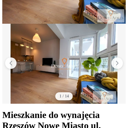
1
/
14
Mieszkanie do wynajęcia
Rzeszów Nowe Miasto
ul.