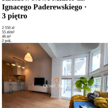
Ignacego Paderewskiego
·
3
piętro
2 550
zł
55
zł/m²
46
m²
2
pok.