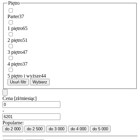
Piętro
Parter
37
1 piętro
65
2 piętro
51
3 piętro
47
4 piętro
37
5 piętro i wyższe
44
Usuń filtr
Wybierz
Cena
[zł/miesiąc]
-
Popularne:
do 2 000
do 2 500
do 3 000
do 4 000
do 5 000