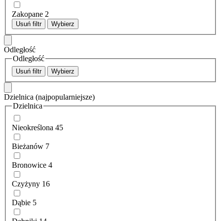
Zakopane
2
Usuń filtr
Wybierz
Odległość
Odległość
Usuń filtr
Wybierz
Dzielnica
(najpopularniejsze)
Dzielnica
Nieokreślona
45
Bieżanów
7
Bronowice
4
Czyżyny
16
Dąbie
5