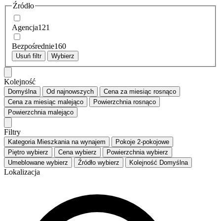
Źródło
Agencja
121
Bezpośrednie
160
Usuń filtr
Wybierz
Kolejność
Domyślna
Od najnowszych
Cena za miesiąc
rosnąco
Cena za miesiąc
malejąco
Powierzchnia
rosnąco
Powierzchnia
malejąco
Filtry
Kategoria
Mieszkania na wynajem
Pokoje
2-pokojowe
Piętro
wybierz
Cena
wybierz
Powierzchnia
wybierz
Umeblowane
wybierz
Źródło
wybierz
Kolejność
Domyślna
Lokalizacja