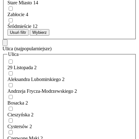
Stare Miasto
14
Zabłocie
4
Śródmieście
12
Usuń filtr
Wybierz
Ulica
(najpopularniejsze)
Ulica
29 Listopada
2
Aleksandra Lubomirskiego
2
Andrzeja Frycza-Modrzewskiego
2
Bosacka
2
Cieszyńska
2
Cystersów
2
Czerwone Maki
2