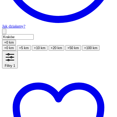
Jak działamy?
Type 2 or more characters for results.
+0 km
+0 km
+5 km
+10 km
+20 km
+50 km
+100 km
Filtry
1