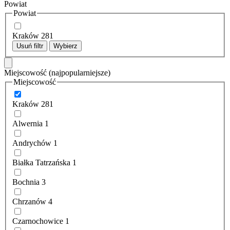
Powiat
Powiat
Kraków
281
Usuń filtr
Wybierz
Miejscowość
(najpopularniejsze)
Miejscowość
Kraków
281
Alwernia
1
Andrychów
1
Białka Tatrzańska
1
Bochnia
3
Chrzanów
4
Czarnochowice
1