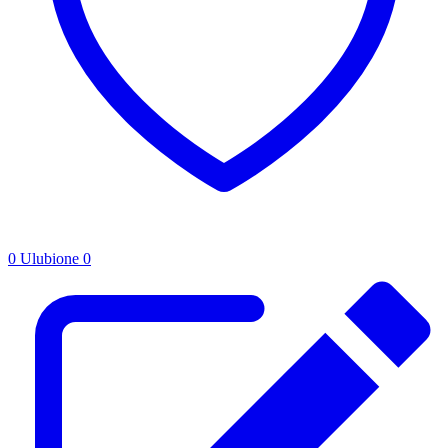
0
Ulubione
0