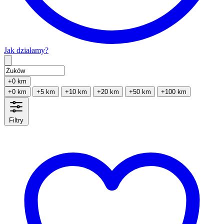
Jak działamy?
Type 2 or more characters for results.
+0 km
+0 km
+5 km
+10 km
+20 km
+50 km
+100 km
Filtry