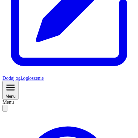
Dodaj
ogł.
ogłoszenie
Menu
Menu