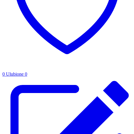
0
Ulubione
0