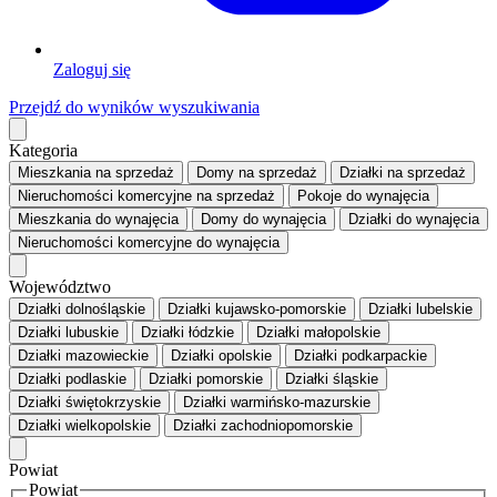
Zaloguj się
Przejdź do wyników wyszukiwania
Kategoria
Mieszkania
na sprzedaż
Domy
na sprzedaż
Działki
na sprzedaż
Nieruchomości komercyjne
na sprzedaż
Pokoje
do wynajęcia
Mieszkania
do wynajęcia
Domy
do wynajęcia
Działki
do wynajęcia
Nieruchomości komercyjne
do wynajęcia
Województwo
Działki dolnośląskie
Działki kujawsko-pomorskie
Działki lubelskie
Działki lubuskie
Działki łódzkie
Działki małopolskie
Działki mazowieckie
Działki opolskie
Działki podkarpackie
Działki podlaskie
Działki pomorskie
Działki śląskie
Działki świętokrzyskie
Działki warmińsko-mazurskie
Działki wielkopolskie
Działki zachodniopomorskie
Powiat
Powiat