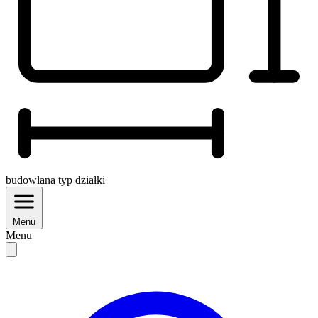
budowlana
typ działki
Menu
Menu