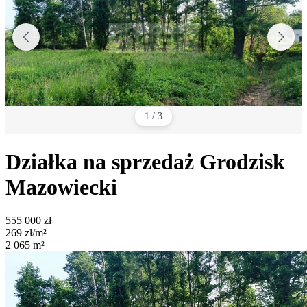
1
/
3
Działka na sprzedaż
Grodzisk
Mazowiecki
555 000
zł
269
zł/m²
2 065
m²