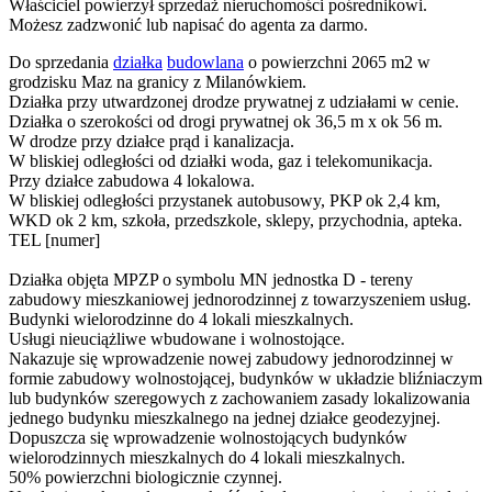
Właściciel powierzył sprzedaż nieruchomości pośrednikowi.
Możesz zadzwonić lub napisać do agenta za darmo.
Do sprzedania
działka
budowlana
o powierzchni 2065 m2 w
grodzisku Maz na granicy z Milanówkiem.
Działka przy utwardzonej drodze prywatnej z udziałami w cenie.
Działka o szerokości od drogi prywatnej ok 36,5 m x ok 56 m.
W drodze przy działce prąd i kanalizacja.
W bliskiej odległości od działki woda, gaz i telekomunikacja.
Przy działce zabudowa 4 lokalowa.
W bliskiej odległości przystanek autobusowy, PKP ok 2,4 km,
WKD ok 2 km, szkoła, przedszkole, sklepy, przychodnia, apteka.
TEL [numer]
Działka objęta MPZP o symbolu MN jednostka D - tereny
zabudowy mieszkaniowej jednorodzinnej z towarzyszeniem usług.
Budynki wielorodzinne do 4 lokali mieszkalnych.
Usługi nieuciążliwe wbudowane i wolnostojące.
Nakazuje się wprowadzenie nowej zabudowy jednorodzinnej w
formie zabudowy wolnostojącej, budynków w układzie bliźniaczym
lub budynków szeregowych z zachowaniem zasady lokalizowania
jednego budynku mieszkalnego na jednej działce geodezyjnej.
Dopuszcza się wprowadzenie wolnostojących budynków
wielorodzinnych mieszkalnych do 4 lokali mieszkalnych.
50% powierzchni biologicznie czynnej.