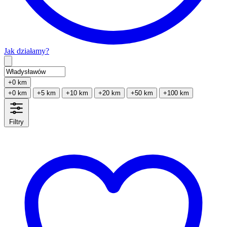
Jak działamy?
Type 2 or more characters for results.
+0 km
+0 km
+5 km
+10 km
+20 km
+50 km
+100 km
Filtry