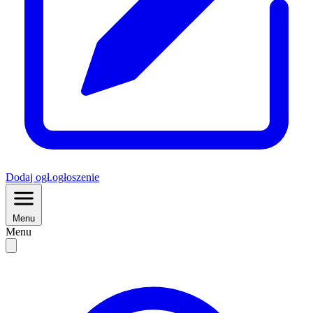
Dodaj
ogł.
ogłoszenie
Menu
Menu