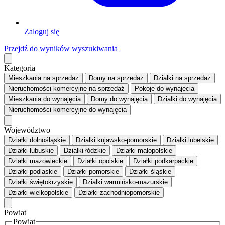
Zaloguj się
Przejdź do wyników wyszukiwania
Kategoria
Mieszkania
na sprzedaż
Domy
na sprzedaż
Działki
na sprzedaż
Nieruchomości komercyjne
na sprzedaż
Pokoje
do wynajęcia
Mieszkania
do wynajęcia
Domy
do wynajęcia
Działki
do wynajęcia
Nieruchomości komercyjne
do wynajęcia
Województwo
Działki dolnośląskie
Działki kujawsko-pomorskie
Działki lubelskie
Działki lubuskie
Działki łódzkie
Działki małopolskie
Działki mazowieckie
Działki opolskie
Działki podkarpackie
Działki podlaskie
Działki pomorskie
Działki śląskie
Działki świętokrzyskie
Działki warmińsko-mazurskie
Działki wielkopolskie
Działki zachodniopomorskie
Powiat
Powiat