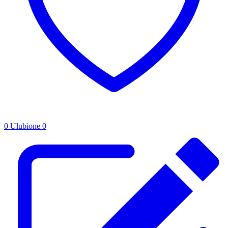
0
Ulubione
0