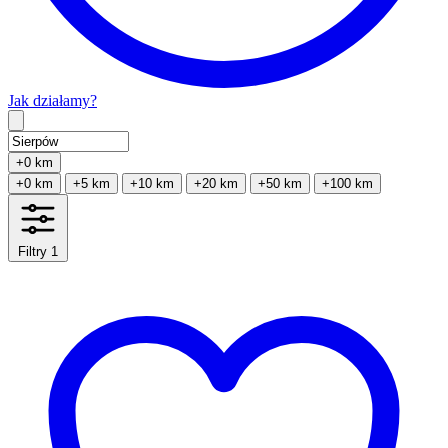
Jak działamy?
Type 2 or more characters for results.
+0 km
+0 km
+5 km
+10 km
+20 km
+50 km
+100 km
Filtry
1