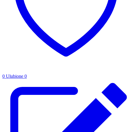
0
Ulubione
0