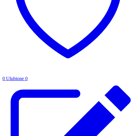
0
Ulubione
0