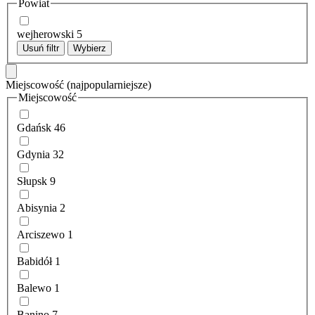
Powiat
wejherowski
5
Usuń filtr
Wybierz
Miejscowość
(najpopularniejsze)
Miejscowość
Gdańsk
46
Gdynia
32
Słupsk
9
Abisynia
2
Arciszewo
1
Babidół
1
Balewo
1
Banino
7