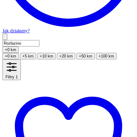
Jak działamy?
Type 2 or more characters for results.
+0 km
+0 km
+5 km
+10 km
+20 km
+50 km
+100 km
Filtry
1