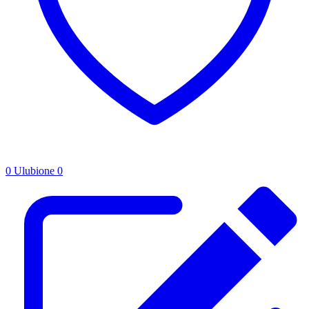
0
Ulubione
0