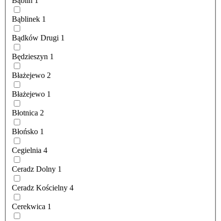
Bąblin
1
Bąblinek
1
Bądków Drugi
1
Będzieszyn
1
Błażejewo
2
Błażejewo
1
Błotnica
2
Błońsko
1
Cegielnia
4
Ceradz Dolny
1
Ceradz Kościelny
4
Cerekwica
1