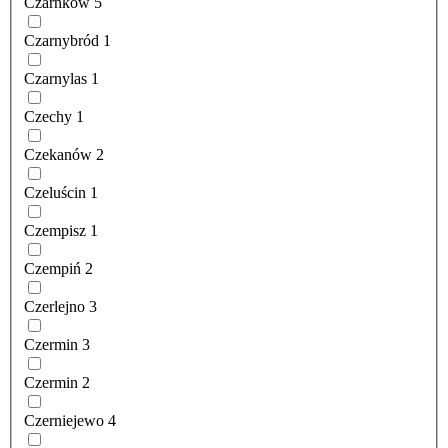
Czarnków
5
Czarnybród
1
Czarnylas
1
Czechy
1
Czekanów
2
Czeluścin
1
Czempisz
1
Czempiń
2
Czerlejno
3
Czermin
3
Czermin
2
Czerniejewo
4