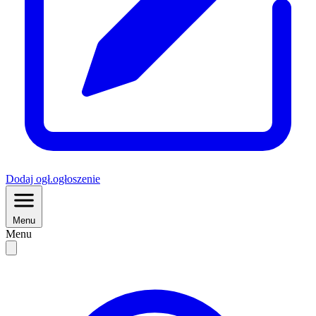
Dodaj
ogł.
ogłoszenie
Menu
Menu