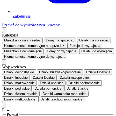
Zaloguj się
Przejdź do wyników wyszukiwania
Kategoria
Mieszkania
na sprzedaż
Domy
na sprzedaż
Działki
na sprzedaż
Nieruchomości komercyjne
na sprzedaż
Pokoje
do wynajęcia
Mieszkania
do wynajęcia
Domy
do wynajęcia
Działki
do wynajęcia
Nieruchomości komercyjne
do wynajęcia
Województwo
Działki dolnośląskie
Działki kujawsko-pomorskie
Działki lubelskie
Działki lubuskie
Działki łódzkie
Działki małopolskie
Działki mazowieckie
Działki opolskie
Działki podkarpackie
Działki podlaskie
Działki pomorskie
Działki śląskie
Działki świętokrzyskie
Działki warmińsko-mazurskie
Działki wielkopolskie
Działki zachodniopomorskie
Powiat
Powiat