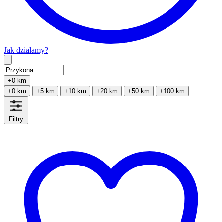
Jak działamy?
Type 2 or more characters for results.
+0 km
+0 km
+5 km
+10 km
+20 km
+50 km
+100 km
Filtry