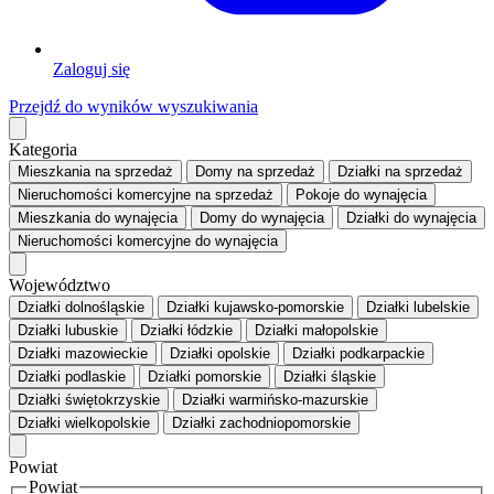
Zaloguj się
Przejdź do wyników wyszukiwania
Kategoria
Mieszkania
na sprzedaż
Domy
na sprzedaż
Działki
na sprzedaż
Nieruchomości komercyjne
na sprzedaż
Pokoje
do wynajęcia
Mieszkania
do wynajęcia
Domy
do wynajęcia
Działki
do wynajęcia
Nieruchomości komercyjne
do wynajęcia
Województwo
Działki dolnośląskie
Działki kujawsko-pomorskie
Działki lubelskie
Działki lubuskie
Działki łódzkie
Działki małopolskie
Działki mazowieckie
Działki opolskie
Działki podkarpackie
Działki podlaskie
Działki pomorskie
Działki śląskie
Działki świętokrzyskie
Działki warmińsko-mazurskie
Działki wielkopolskie
Działki zachodniopomorskie
Powiat
Powiat