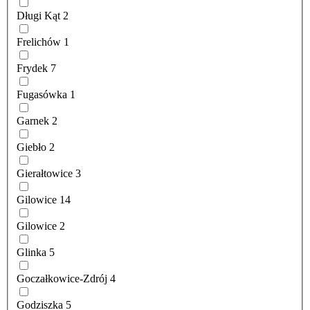
Długi Kąt
2
Frelichów
1
Frydek
7
Fugasówka
1
Garnek
2
Giebło
2
Gierałtowice
3
Gilowice
14
Gilowice
2
Glinka
5
Goczałkowice-Zdrój
4
Godziszka
5