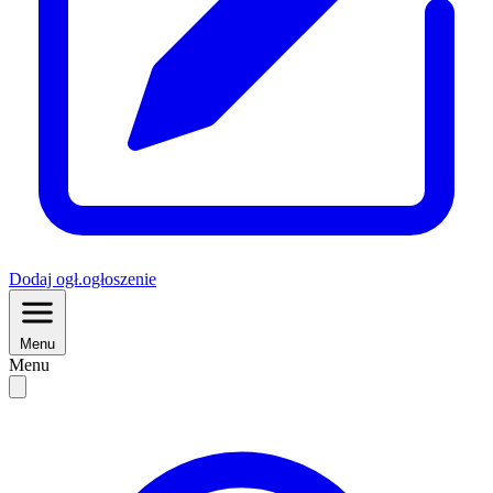
Dodaj
ogł.
ogłoszenie
Menu
Menu