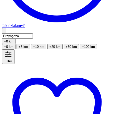
Jak działamy?
Type 2 or more characters for results.
+0 km
+0 km
+5 km
+10 km
+20 km
+50 km
+100 km
Filtry