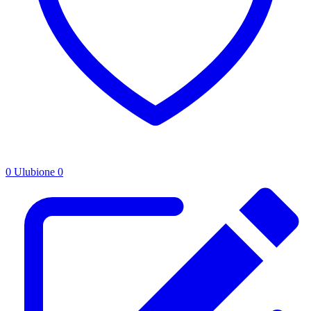
0
Ulubione
0