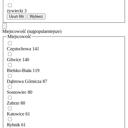
żywiecki
3
Usuń filtr
Wybierz
Miejscowość
(najpopularniejsze)
Miejscowość
Częstochowa
141
Gliwice
140
Bielsko-Biała
119
Dąbrowa Górnicza
87
Sosnowiec
80
Zabrze
80
Katowice
61
Rybnik
61