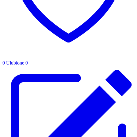
0
Ulubione
0