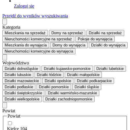
Zaloguj się
Przejdź do wyników wyszukiwania
Kategoria
Mieszkania
na sprzedaż
Domy
na sprzedaż
Działki
na sprzedaż
Nieruchomości komercyjne
na sprzedaż
Pokoje
do wynajęcia
Mieszkania
do wynajęcia
Domy
do wynajęcia
Działki
do wynajęcia
Nieruchomości komercyjne
do wynajęcia
Województwo
Działki dolnośląskie
Działki kujawsko-pomorskie
Działki lubelskie
Działki lubuskie
Działki łódzkie
Działki małopolskie
Działki mazowieckie
Działki opolskie
Działki podkarpackie
Działki podlaskie
Działki pomorskie
Działki śląskie
Działki świętokrzyskie
Działki warmińsko-mazurskie
Działki wielkopolskie
Działki zachodniopomorskie
Powiat
Powiat
Kielce
104