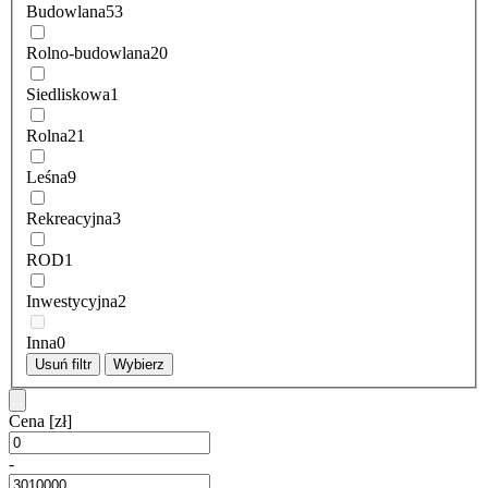
Budowlana
53
Rolno-budowlana
20
Siedliskowa
1
Rolna
21
Leśna
9
Rekreacyjna
3
ROD
1
Inwestycyjna
2
Inna
0
Usuń filtr
Wybierz
Cena
[zł]
-