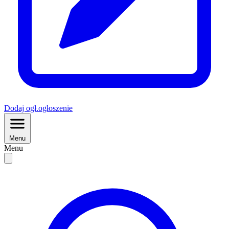
Dodaj
ogł.
ogłoszenie
Menu
Menu