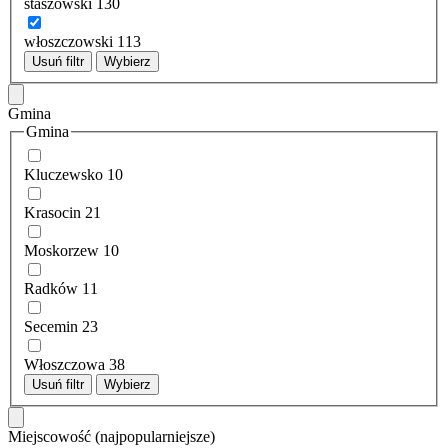
staszowski
130
włoszczowski
113
Usuń filtr
Wybierz
Gmina
Gmina
Kluczewsko
10
Krasocin
21
Moskorzew
10
Radków
11
Secemin
23
Włoszczowa
38
Usuń filtr
Wybierz
Miejscowość
(najpopularniejsze)