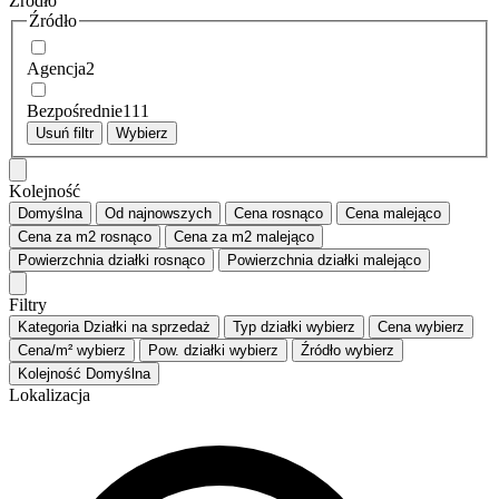
Źródło
Źródło
Agencja
2
Bezpośrednie
111
Usuń filtr
Wybierz
Kolejność
Domyślna
Od najnowszych
Cena
rosnąco
Cena
malejąco
Cena za m2
rosnąco
Cena za m2
malejąco
Powierzchnia działki
rosnąco
Powierzchnia działki
malejąco
Filtry
Kategoria
Działki na sprzedaż
Typ działki
wybierz
Cena
wybierz
Cena/m²
wybierz
Pow. działki
wybierz
Źródło
wybierz
Kolejność
Domyślna
Lokalizacja