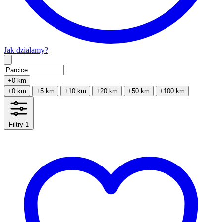
Jak działamy?
Type 2 or more characters for results.
+0 km
+0 km
+5 km
+10 km
+20 km
+50 km
+100 km
Filtry
1