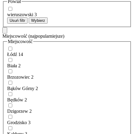
Powiat
wieruszowski
3
Usuń filtr
Wybierz
Miejscowość
(najpopularniejsze)
Miejscowość
Łódź
14
Biała
2
Brzozowiec
2
Bąków Górny
2
Będków
2
Dzigorzew
2
Grodzisko
3
Kałduny
3