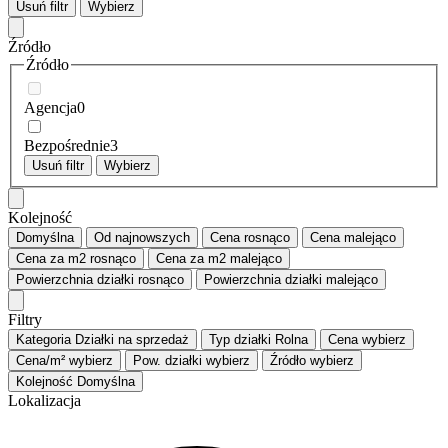
Usuń filtr
Wybierz
Źródło
Źródło
Agencja
0
Bezpośrednie
3
Usuń filtr
Wybierz
Kolejność
Domyślna
Od najnowszych
Cena
rosnąco
Cena
malejąco
Cena za m2
rosnąco
Cena za m2
malejąco
Powierzchnia działki
rosnąco
Powierzchnia działki
malejąco
Filtry
Kategoria
Działki na sprzedaż
Typ działki
Rolna
Cena
wybierz
Cena/m²
wybierz
Pow. działki
wybierz
Źródło
wybierz
Kolejność
Domyślna
Lokalizacja