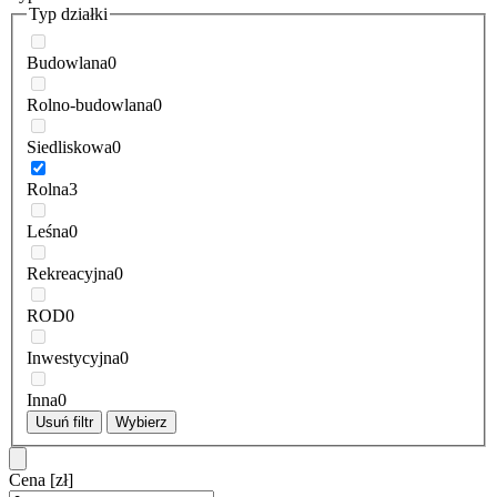
Typ działki
Budowlana
0
Rolno-budowlana
0
Siedliskowa
0
Rolna
3
Leśna
0
Rekreacyjna
0
ROD
0
Inwestycyjna
0
Inna
0
Usuń filtr
Wybierz
Cena
[zł]