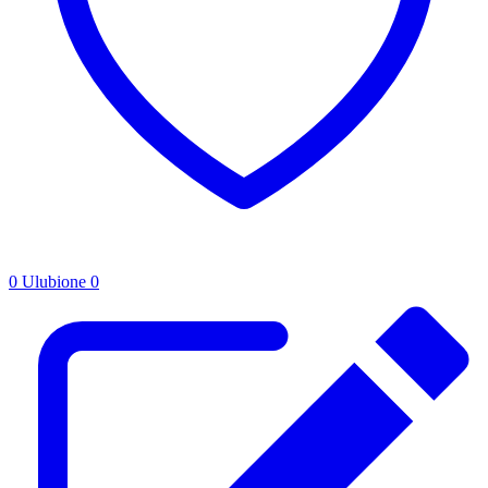
0
Ulubione
0