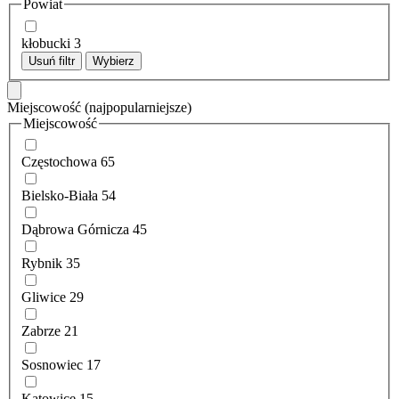
Powiat
kłobucki
3
Usuń filtr
Wybierz
Miejscowość
(najpopularniejsze)
Miejscowość
Częstochowa
65
Bielsko-Biała
54
Dąbrowa Górnicza
45
Rybnik
35
Gliwice
29
Zabrze
21
Sosnowiec
17
Katowice
15