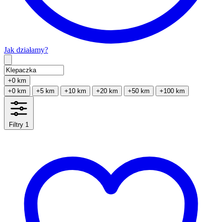
Jak działamy?
Type 2 or more characters for results.
+0 km
+0 km
+5 km
+10 km
+20 km
+50 km
+100 km
Filtry
1