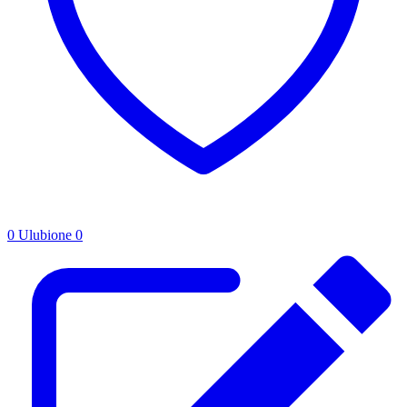
0
Ulubione
0