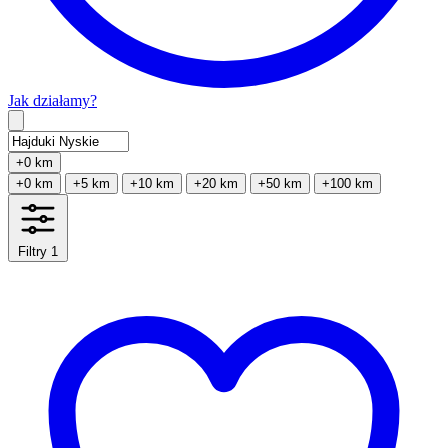
Jak działamy?
Type 2 or more characters for results.
+0 km
+0 km
+5 km
+10 km
+20 km
+50 km
+100 km
Filtry
1