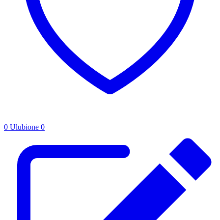
0
Ulubione
0