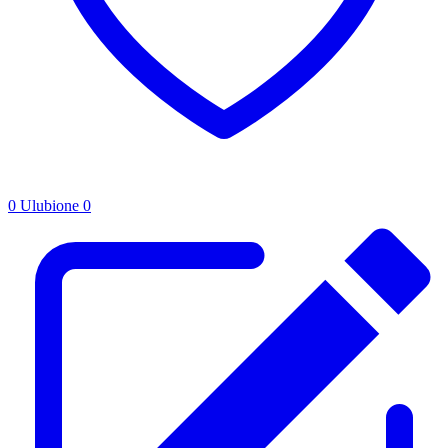
0
Ulubione
0