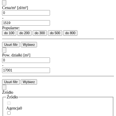
Cena/m²
[zł/m²]
-
Popularne:
do 100
do 200
do 300
do 500
do 800
Usuń filtr
Wybierz
Pow. działki
[m²]
-
Usuń filtr
Wybierz
Źródło
Źródło
Agencja
0