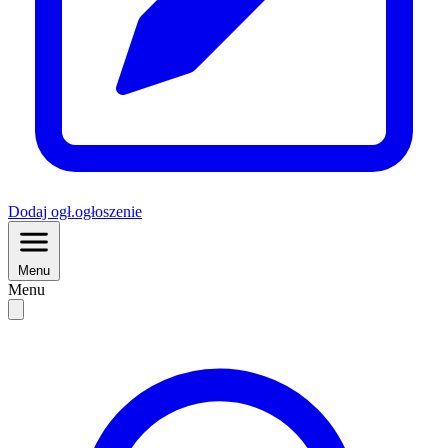
Dodaj
ogł.
ogłoszenie
Menu
Menu