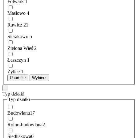
Folwark
1
Masłowo
4
Rawicz
21
Sierakowo
5
Zielona Wieś
2
Łaszczyn
1
Żylice
1
Usuń filtr
Wybierz
Typ działki
Typ działki
Budowlana
17
Rolno-budowlana
2
Siedliskowa
0