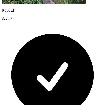
9 500
zł
322
m²