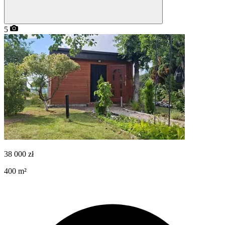
5
38 000
zł
400
m²