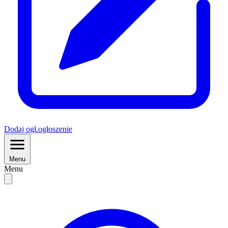
Dodaj
ogł.
ogłoszenie
Menu
Menu