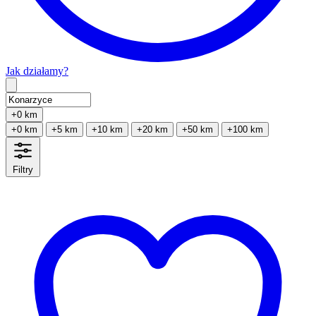
Jak działamy?
Type 2 or more characters for results.
+0 km
+0 km
+5 km
+10 km
+20 km
+50 km
+100 km
Filtry