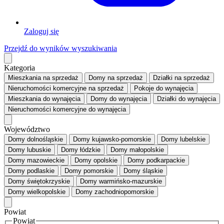
Zaloguj się
Przejdź do wyników wyszukiwania
Kategoria
Mieszkania
na sprzedaż
Domy
na sprzedaż
Działki
na sprzedaż
Nieruchomości komercyjne
na sprzedaż
Pokoje
do wynajęcia
Mieszkania
do wynajęcia
Domy
do wynajęcia
Działki
do wynajęcia
Nieruchomości komercyjne
do wynajęcia
Województwo
Domy dolnośląskie
Domy kujawsko-pomorskie
Domy lubelskie
Domy lubuskie
Domy łódzkie
Domy małopolskie
Domy mazowieckie
Domy opolskie
Domy podkarpackie
Domy podlaskie
Domy pomorskie
Domy śląskie
Domy świętokrzyskie
Domy warmińsko-mazurskie
Domy wielkopolskie
Domy zachodniopomorskie
Powiat
Powiat