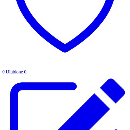
0
Ulubione
0