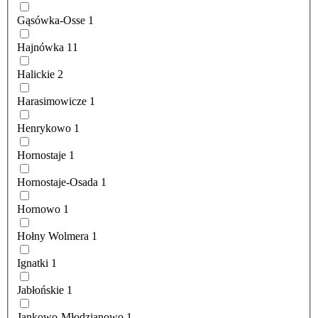
Gąsówka-Osse
1
Hajnówka
11
Halickie
2
Harasimowicze
1
Henrykowo
1
Hornostaje
1
Hornostaje-Osada
1
Hornowo
1
Hołny Wolmera
1
Ignatki
1
Jabłońskie
1
Jankowo-Młodzianowo
1