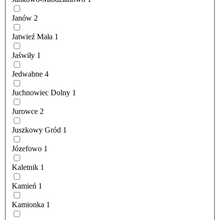
Janów
2
Jatwieź Mała
1
Jaświły
1
Jedwabne
4
Juchnowiec Dolny
1
Jurowce
2
Juszkowy Gród
1
Józefowo
1
Kaletnik
1
Kamień
1
Kamionka
1