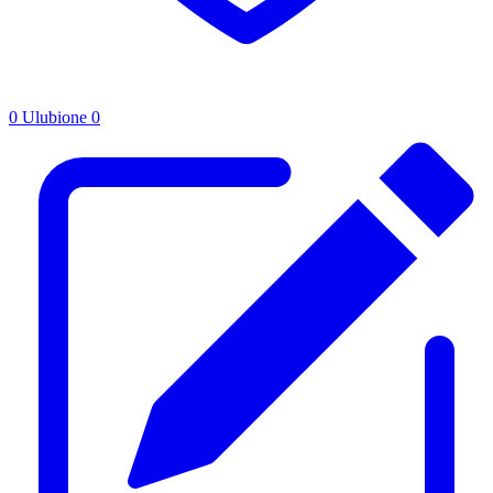
0
Ulubione
0