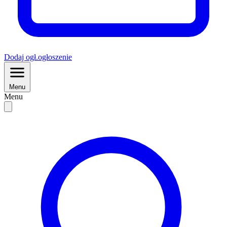
Dodaj
ogł.
ogłoszenie
Menu
Menu